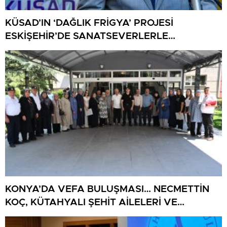
KÜSAD’IN ‘DAĞLIK FRİGYA’ PROJESİ
ESKİŞEHİR’DE SANATSEVERLERLE
BULUŞUYOR
KONYA’DA VEFA BULUŞMASI… NECMETTİN
KOÇ, KÜTAHYALI ŞEHİT AİLELERİ VE
GAZİLERİ AĞIRLADI