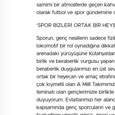
samimi bir atmosferde geçen kahva
olarak futbol ve spor gündemine da
‘SPOR BİZLERİ ORTAK BİR H
Sporun, genç nesillerin sadece fizi
lokomotif bir rol oynadığına dikkat
arenadaki yürüyüşüne Kütahya’dan 
birlik ve beraberlik vurgusu yapan Va
beraberlik duygularımızı en üst sev
ortak bir heyecan ve amaç etrafınd
çok kıymetli olan A Millî Takımımı
teminatı olan gençlerimizle birlik
duyuyorum. Evlatlarımızı her al
kapsamında genç sporcuların ve gen