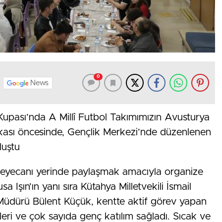
0
News
upası’nda A Millî Futbol Takımımızın Avusturya
kası öncesinde, Gençlik Merkezi’nde düzenlenen
luştu
heyecanı yerinde paylaşmak amacıyla organize
 Işın’ın yanı sıra Kütahya Milletvekili İsmail
l Müdürü Bülent Küçük, kentte aktif görev yapan
ileri ve çok sayıda genç katılım sağladı. Sıcak ve