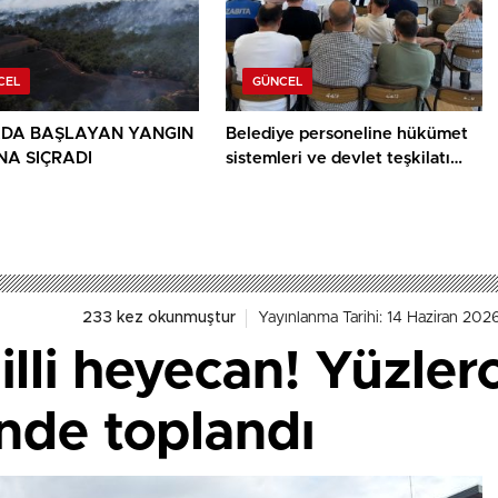
CEL
GÜNCEL
DA BAŞLAYAN YANGIN
Belediye personeline hükümet
A SIÇRADI
sistemleri ve devlet teşkilatı
anlatıldı
233 kez okunmuştur
Yayınlanma Tarihi: 14 Haziran 2026
lli heyecan! Yüzler
nde toplandı