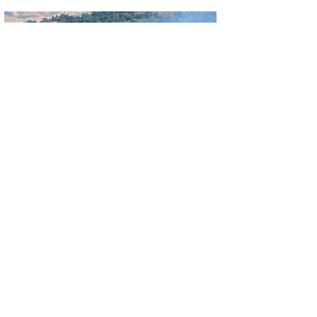
GÜNCEL
Ormanlık alanda çıkan yangın büyümeden
söndürüldü
GÜNCEL
BİÇERDÖVER KAYNAKLI YANGINDA 22