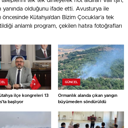
taleplerini tek tek dinleyerek not aldıran Vali Işın,
n yanında olduğunu ifade etti. Avusturya ile
ı öncesinde Kütahya’dan Bizim Çocuklar’a tek
tildiği anlamlı program, çekilen hatıra fotoğrafları
CEL
GÜNCEL
tahya ilçe kongreleri 13
Ormanlık alanda çıkan yangın
’ta başlıyor
büyümeden söndürüldü