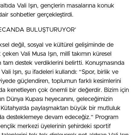
ltıda Vali Işın, gençlerin masalarına konuk
ir sohbetler gerçekleştirdi.
EYECANDA BULUŞTURUYOR’
ksel değil, sosyal ve kültürel gelişiminde de
 çeken Vali Musa Işın, millî takımın küresel
tam destek verdiklerini belirtti. Konuşmasında
li Işın, şu ifadeleri kullandı: “Spor, birlik ve
iyede güçlendiren, toplumun farklı kesimlerini
a kenetleyen çok önemli bir değerdir. Bizim için
zın Dünya Kupası heyecanını, geleceğimizin
te Kütahya’da paylaşmaktan büyük bir mutluluk
anda desteklemeye devam edeceğiz.” Program
çlik merkezi üyelerinin şehirdeki sportif