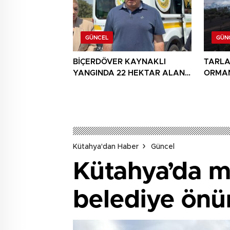
GÜNCEL
GÜN
BİÇERDÖVER KAYNAKLI
TARLA
YANGINDA 22 HEKTAR ALAN
ORMAN
YANDI
Kütahya'dan Haber
Güncel
Kütahya’da mi
belediye önü