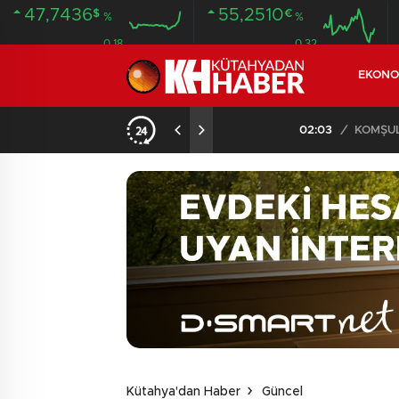
47,7436
55,2510
$
€
%
%
0.18
0.32
EKONO
İLDE 104 GÖZALTI
02:03
/
Kütahya'dan Haber
Güncel