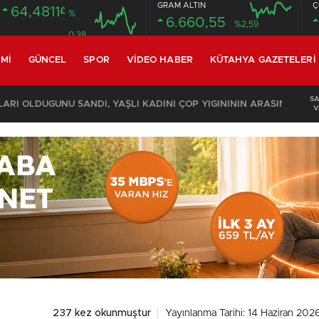
GRAM ALTIN
Ç
64,4811
£
%
6.660,55
%2,59
0.38
MI
GÜNCEL
SPOR
VIDEO HABER
KÜTAHYA GAZETELERI
S
KOMŞULARI ÖLDÜĞÜNÜ SANDI, YAŞLI KADINI ÇÖP YIĞINININ ARASINDA BULUNDU
V
237 kez okunmuştur
Yayınlanma Tarihi: 14 Haziran 2026