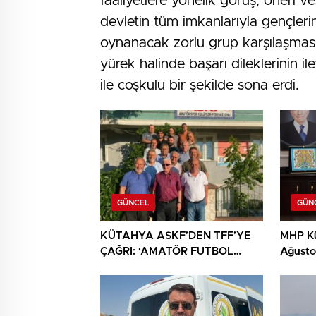
faaliyetlere yönelik görüş, öneri ve 
devletin tüm imkanlarıyla gençleri
oynanacak zorlu grup karşılaşmas
yürek halinde başarı dileklerinin ile
ile coşkulu bir şekilde sona erdi.
GÜNCEL
GÜN
KÜTAHYA ASKF’DEN TFF’YE
MHP Kü
ÇAĞRI: ‘AMATÖR FUTBOL
Ağustos
SAHİPSİZ DEĞİLDİR’