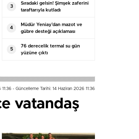
Sıradaki gelsin! Şimşek zaferini
3
taraftarıyla kutladı
Müdür Yeniay’dan mazot ve
4
gübre desteği açıklaması
76 derecelik termal su gün
5
yüzüne çıktı
 11:36
- Güncelleme Tarihi: 14 Haziran 2026 11:36
ce vatandaş