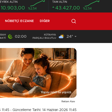
EYREK ALTIN
TAM ALTIN
10.903,00
43.427,00
%2,54
%2,54
NÖBETÇI ECZANE
DIĞER
ABAH
KÜTAHYA
02:00
24°
18:26
/
Beton mikseri motosiklete çarptı: 1 ölü, 1 ağır yaralı
AKTI
PARÇALI BULUTLU
Reklam Alanı
 11:45
- Güncelleme Tarihi: 14 Haziran 2026 11:45