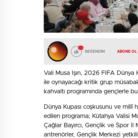
BEĞENDİM
ABONE OL
Vali Musa Işın, 2026 FIFA Dünya K
ile oynayacağı kritik grup müsaba
kahvaltı programında gençlerle bu
Dünya Kupası coşkusunu ve millî 
edilen programa; Kütahya Valisi Musa
Çağlar Bayırcı, Gençlik ve Spor İ
antrenörler, Gençlik Merkezi yetkil