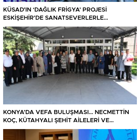
KÜSAD’IN ‘DAĞLIK FRİGYA’ PROJESİ
ESKİŞEHİR’DE SANATSEVERLERLE
BULUŞUYOR
KONYA’DA VEFA BULUŞMASI… NECMETTİN
KOÇ, KÜTAHYALI ŞEHİT AİLELERİ VE
GAZİLERİ AĞIRLADI