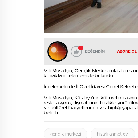
BEĞENDİM
ABONE OL
Vali Musa Işın, Gençlik Merkezi olarak rest
konakta incelemelerde bulundu.
İncelemelerde İl Özel İdaresi Genel Sekrete
Vali Musa Işın, Kütahya’nın kültürel mirası
restorasyon çalışmalarının titizlikle yürütül
ve kültürel faaliyetlerine ev sahipliği yapa
belirtti.
gençlik merkezi
hisarlı ahmet evi