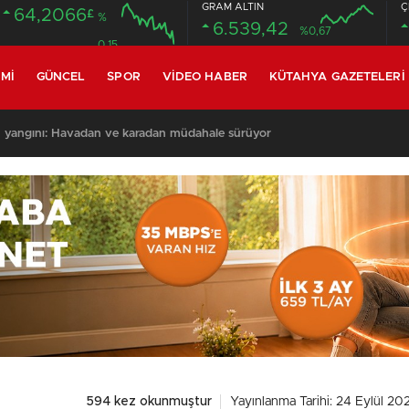
GRAM ALTIN
Ç
64,2066
£
%
6.539,42
%0,67
0.15
MI
GÜNCEL
SPOR
VIDEO HABER
KÜTAHYA GAZETELERI
 yangını: Havadan ve karadan müdahale sürüyor
594 kez okunmuştur
Yayınlanma Tarihi: 24 Eylül 20