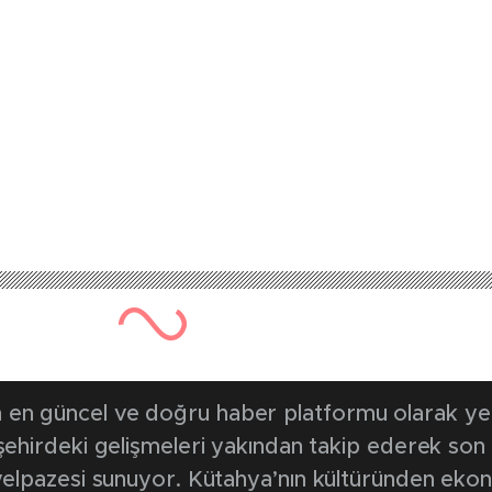
697 kez okunmuştur
Yayınlanma Tarihi: 24 Eylül 20
pi Cezaevi’nin yolu