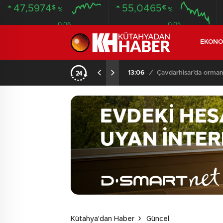
47,5974
55,0465
$
€
%
%
0.06
0.05
EKONO
13:06
/
Çavdarhisar’da orman
Kütahya'dan Haber
Güncel