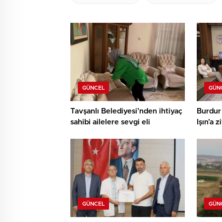
GÜNCEL
GÜN
Tavşanlı Belediyesi’nden ihtiyaç
Burdur 
sahibi ailelere sevgi eli
Işın’a z
GÜNCEL
GÜN