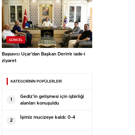
GÜNCEL
Başsavcı Uçar’dan Başkan Derin’e iade-i
ziyaret
KATEGORİNİN POPÜLERLERİ
Gediz’in gelişmesi için işbirliği
1
alanları konuşuldu
İşimiz mucizeye kaldı: 0-4
2