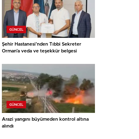
GÜNCEL
Şehir Hastanesi’nden Tıbbi Sekreter
Orman’a veda ve teşekkür belgesi
GÜNCEL
Arazi yangını büyümeden kontrol altına
alındı