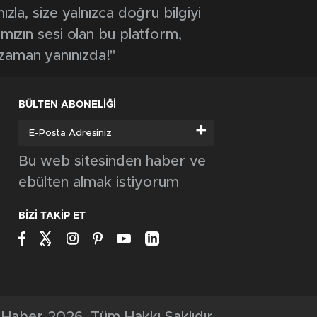
GÜNCEL
Tavşanlı Belediyesi’nden ihtiyaç sahibi
ailelere sevgi eli
GÜNCEL
Burdur Valisi Bilgihan’dan Vali Işın’a ziyaret