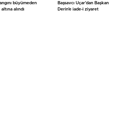
yangını büyümeden
Başsavcı Uçar’dan Başkan
 altına alındı
Derin’e iade-i ziyaret