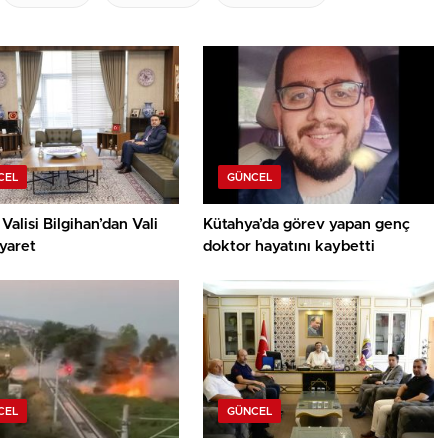
CEL
GÜNCEL
Valisi Bilgihan’dan Vali
Kütahya’da görev yapan genç
iyaret
doktor hayatını kaybetti
CEL
GÜNCEL