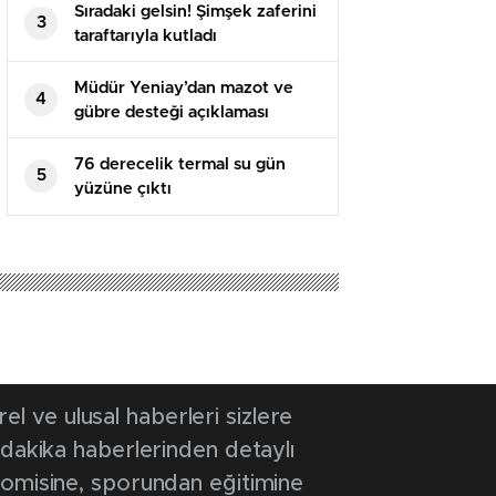
Sıradaki gelsin! Şimşek zaferini
3
taraftarıyla kutladı
Müdür Yeniay’dan mazot ve
4
gübre desteği açıklaması
76 derecelik termal su gün
5
yüzüne çıktı
25 14:39
- Güncelleme Tarihi: 24 Eylül 2025 14:39
nda bakım