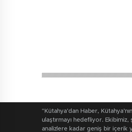
Kütahya'dan Haber
Güncel
Tavşanlı T Ti
çalışması