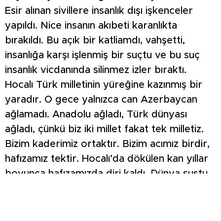
Esir alınan sivillere insanlık dışı işkenceler
yapıldı. Nice insanın akıbeti karanlıkta
bırakıldı. Bu açık bir katliamdı, vahşetti,
insanlığa karşı işlenmiş bir suçtu ve bu suç
insanlık vicdanında silinmez izler bıraktı.
Hocalı Türk milletinin yüreğine kazınmış bir
yaradır. O gece yalnızca can Azerbaycan
ağlamadı. Anadolu ağladı, Türk dünyası
ağladı, çünkü biz iki millet fakat tek milletiz.
Bizim kaderimiz ortaktır. Bizim acımız birdir,
hafızamız tektir. Hocalı’da dökülen kan yıllar
boyunca hafızamızda diri kaldı. Dünya sustu,
uluslararası mekanizmalar sustu, güçlü olanlar
sustu ama Türk milleti susmadı, sabretti,
bekledi. Unutmadı çünkü biz biliriz ki adalet