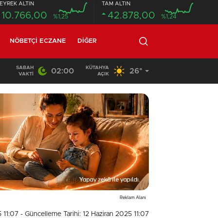
EYREK ALTIN
TAM ALTIN
10.766,00
42.878,00
%1,25
%1,24
NÖBETÇI ECZANE
DIĞER
SABAH
KÜTAHYA
02:00
26°
20:58
/
VAKTI
AÇIK
Reklam Alanı
5 11:07
- Güncelleme Tarihi: 12 Haziran 2025 11:07