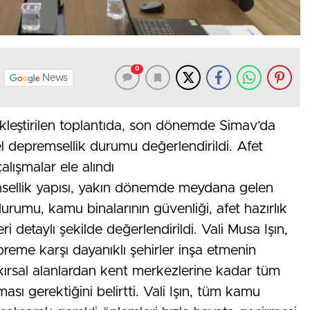
0
News
ekleştirilen toplantıda, son dönemde Simav’da
l depremsellik durumu değerlendirildi. Afet
alışmalar ele alındı
msellik yapısı, yakın dönemde meydana gelen
urumu, kamu binalarının güvenliği, afet hazırlık
eri detaylı şekilde değerlendirildi. Vali Musa Işın,
reme karşı dayanıklı şehirler inşa etmenin
kırsal alanlardan kent merkezlerine kadar tüm
ması gerektiğini belirtti. Vali Işın, tüm kamu