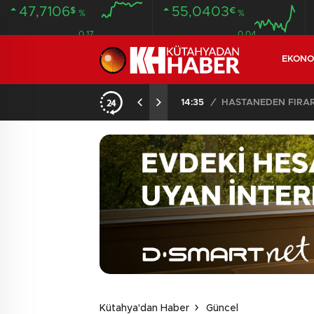
47,7106
55,0403
$
€
%
%
0.17
0.04
EKONO
14:35
/
HASTANEDEN FİRA
Kütahya'dan Haber
Güncel