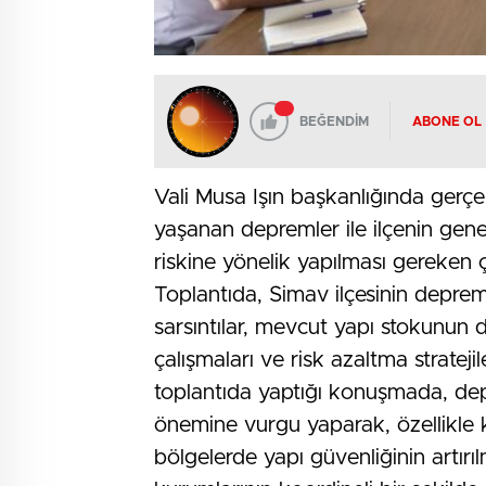
BEĞENDİM
ABONE OL
Vali Musa Işın başkanlığında gerç
yaşanan depremler ile ilçenin gene
riskine yönelik yapılması gereken ç
Toplantıda, Simav ilçesinin depre
sarsıntılar, mevcut yapı stokunun d
çalışmaları ve risk azaltma stratejil
toplantıda yaptığı konuşmada, dep
önemine vurgu yaparak, özellikle 
bölgelerde yapı güvenliğinin artırıl