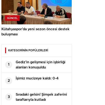
GÜNCEL
Kütahyaspor’da yeni sezon öncesi destek
buluşması
KATEGORİNİN POPÜLERLERİ
Gediz’in gelişmesi için işbirliği
1
alanları konuşuldu
İşimiz mucizeye kaldı: 0-4
2
Sıradaki gelsin! Şimşek zaferini
3
taraftarıyla kutladı