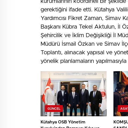
kurumlarının koordineli bir şekilde
gerektiğini ifade etti. Kütahya Val
Yardımcısı Fikret Zaman, Simav 
Başkanı Kübra Tekel Aktulun, İl Öz
Şehircilik ve İklim Değişikliği İl 
Müdürü İsmail Özkan ve Simav İlçe
Toplantı, alınacak yapısal ve yöne
yönelik planlamaların yapılmasıyla
GÜNCEL
ASA
Kütahya OSB Yönetim
KOMŞU