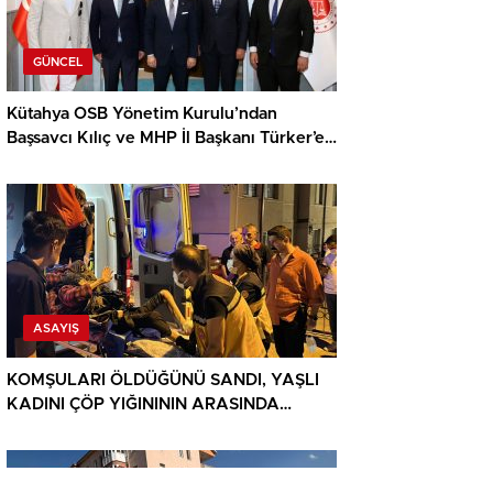
GÜNCEL
Kütahya OSB Yönetim Kurulu’ndan
Başsavcı Kılıç ve MHP İl Başkanı Türker’e
ziyaret
ASAYIŞ
KOMŞULARI ÖLDÜĞÜNÜ SANDI, YAŞLI
KADINI ÇÖP YIĞINININ ARASINDA
BULUNDU