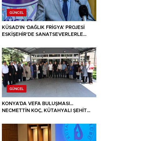
GÜNCEL
KÜSAD’IN ‘DAĞLIK FRİGYA’ PROJESİ
ESKİŞEHİR’DE SANATSEVERLERLE
BULUŞUYOR
GÜNCEL
KONYA’DA VEFA BULUŞMASI…
NECMETTİN KOÇ, KÜTAHYALI ŞEHİT
AİLELERİ VE GAZİLERİ AĞIRLADI