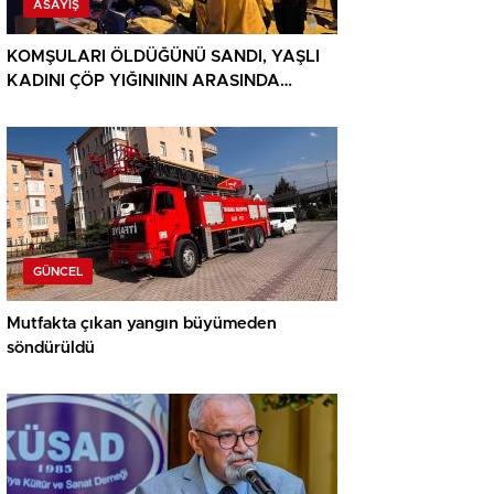
ASAYIŞ
KOMŞULARI ÖLDÜĞÜNÜ SANDI, YAŞLI
KADINI ÇÖP YIĞINININ ARASINDA
BULUNDU
GÜNCEL
Mutfakta çıkan yangın büyümeden
söndürüldü