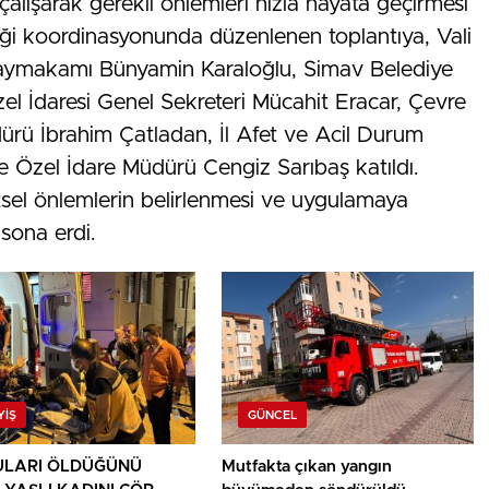
 çalışarak gerekli önlemleri hızla hayata geçirmesi
iliği koordinasyonunda düzenlenen toplantıya, Vali
Kaymakamı Bünyamin Karaloğlu, Simav Belediye
el İdaresi Genel Sekreteri Mücahit Eracar, Çevre
Müdürü İbrahim Çatladan, İl Afet ve Acil Durum
 Özel İdare Müdürü Cengiz Sarıbaş katıldı.
tsel önlemlerin belirlenmesi ve uygulamaya
 sona erdi.
YIŞ
GÜNCEL
LARI ÖLDÜĞÜNÜ
Mutfakta çıkan yangın