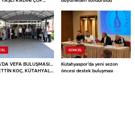
 YAŞLI KADINI ÇÖP
büyümeden söndürüldü
ININ ARASINDA
NDU
CEL
GÜNCEL
’DA VEFA BULUŞMASI…
Kütahyaspor’da yeni sezon
TTİN KOÇ, KÜTAHYALI
öncesi destek buluşması
AİLELERİ VE GAZİLERİ
ADI