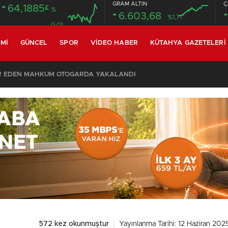
GRAM ALTIN
Ç
64,1885
£
%
6.603,68
%1,71
0.01
MI
GÜNCEL
SPOR
VIDEO HABER
KÜTAHYA GAZETELERI
R EDEN MAHKUM OTOGARDA YAKALANDI
572 kez okunmuştur
Yayınlanma Tarihi: 12 Haziran 202