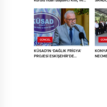
Kurulu’ndan Başsavcı Kılıç ve
SANDI,
MHP İl Başkanı Türker’e ziyaret
YIĞIN
BULU
GÜNCEL
GÜN
KÜSAD’IN ‘DAĞLIK FRİGYA’
KONYA
PROJESİ ESKİŞEHİR’DE
NECME
SANATSEVERLERLE
ŞEHİT 
BULUŞUYOR
AĞIRL