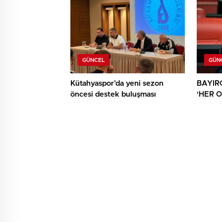
BULU
GÜNCEL
GÜN
Kütahyaspor’da yeni sezon
BAYIR
öncesi destek buluşması
‘HER 
AYRICA