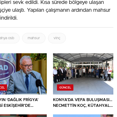
kipleri sevk edildi. Kısa sürede bölgeye ulaşan
 işçiye ulaştı. Yapılan çalışmanın ardından mahsur
ndirildi.
ahya osb
mahsur
vinç
CEL
GÜNCEL
IN ‘DAĞLIK FRİGYA’
KONYA’DA VEFA BULUŞMASI…
İ ESKİŞEHİR’DE
NECMETTİN KOÇ, KÜTAHYALI
SEVERLERLE
ŞEHİT AİLELERİ VE GAZİLERİ