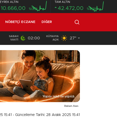
EYREK ALTIN
TAM ALTIN
10.666,00
42.472,00
%0,31
%0,29
NÖBETÇI ECZANE
DIĞER
SABAH
KÜTAHYA
02:00
27°
14:26
/
Çavdarhisar’daki orman yangını söndürüldü
VAKTI
AÇIK
Reklam Alanı
25 15:41
- Güncelleme Tarihi: 28 Aralık 2025 15:41