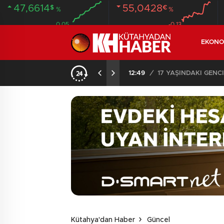
47,6614
55,0428
$
€
%
%
0.05
-0.13
EKONO
SON DAKİKA – AYDEMİR ‘BİRAZ BEKLEYİN’ DEMİŞTİ… BELEDİYE BAŞKANI AK PARTİ’YE GEÇİYOR
12:49
/
17 YAŞINDAKİ GEN
Kütahya'dan Haber
Güncel