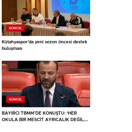
GÜNCEL
Kütahyaspor’da yeni sezon öncesi destek
buluşması
GÜNCEL
BAYIRCI TBMM’DE KONUŞTU: ‘HER
OKULA BİR MESCİT AYRICALIK DEĞİL,
HAKTIR’