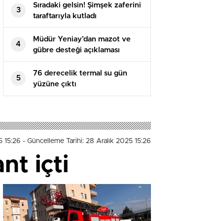
Sıradaki gelsin! Şimşek zaferini
3
taraftarıyla kutladı
Müdür Yeniay’dan mazot ve
4
gübre desteği açıklaması
76 derecelik termal su gün
5
yüzüne çıktı
5 15:26
- Güncelleme Tarihi: 28 Aralık 2025 15:26
t içti