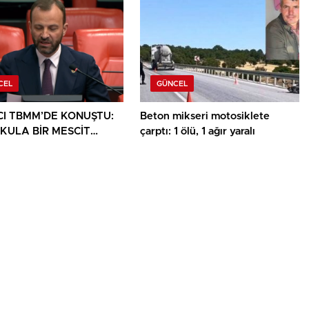
ŞUYOR
AĞIRLADI
CEL
GÜNCEL
CI TBMM’DE KONUŞTU:
Beton mikseri motosiklete
OKULA BİR MESCİT
çarptı: 1 ölü, 1 ağır yaralı
LIK DEĞİL, HAKTIR’