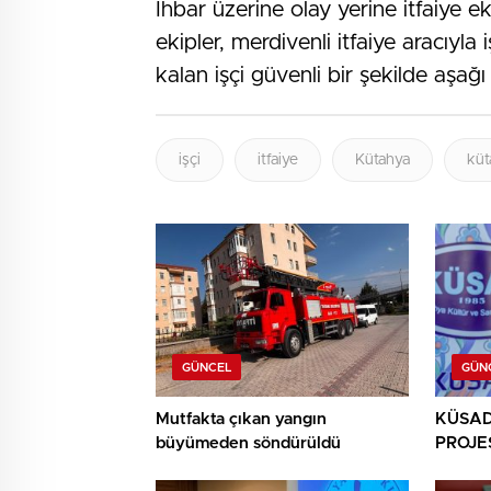
İhbar üzerine olay yerine itfaiye e
ekipler, merdivenli itfaiye aracıyla
kalan işçi güvenli bir şekilde aşağı i
işçi
itfaiye
Kütahya
küt
GÜNCEL
GÜN
Mutfakta çıkan yangın
KÜSAD’
büyümeden söndürüldü
PROJES
SANAT