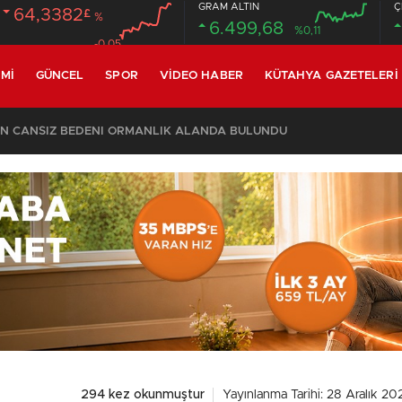
GRAM ALTIN
Ç
64,3382
£
%
6.499,68
%0,11
-0.05
MI
GÜNCEL
SPOR
VIDEO HABER
KÜTAHYA GAZETELERI
CİN CANSIZ BEDENİ ORMANLIK ALANDA BULUNDU
294 kez okunmuştur
Yayınlanma Tarihi: 28 Aralık 20