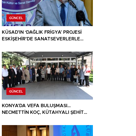
GÜNCEL
KÜSAD’IN ‘DAĞLIK FRİGYA’ PROJESİ
ESKİŞEHİR’DE SANATSEVERLERLE
BULUŞUYOR
GÜNCEL
KONYA’DA VEFA BULUŞMASI…
NECMETTİN KOÇ, KÜTAHYALI ŞEHİT
AİLELERİ VE GAZİLERİ AĞIRLADI