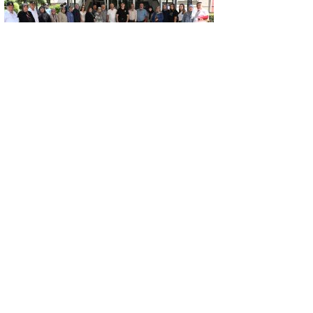
GÜNCEL
KONYA’DA VEFA BULUŞMASI…
NECMETTİN KOÇ, KÜTAHYALI ŞEHİT
AİLELERİ VE GAZİLERİ AĞIRLADI
GÜNCEL
Kütahyaspor’da yeni sezon öncesi destek
buluşması