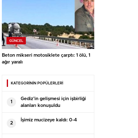
GÜNCEL
Beton mikseri motosiklete çarptı: 1 ölü, 1
ağır yaralı
KATEGORİNİN POPÜLERLERİ
Gediz’in gelişmesi için işbirliği
1
alanları konuşuldu
İşimiz mucizeye kaldı: 0-4
2