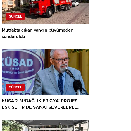
GÜNCEL
Mutfakta çıkan yangın büyümeden
söndürüldü
GÜNCEL
KÜSAD’IN ‘DAĞLIK FRİGYA’ PROJESİ
ESKİŞEHİR’DE SANATSEVERLERLE
BULUŞUYOR