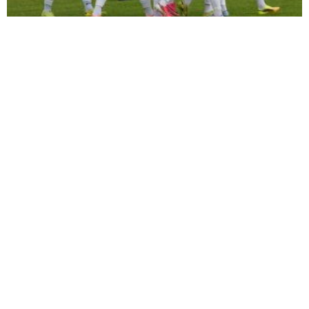
ŞİMŞEK İLK HAZIRLIK MAÇINDAN
GALİBİYETLE AYRILDI
TIR ŞARAMPOLE DEVRİLDİ: SÜRÜCÜ
YARALANDI