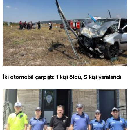
İki otomobil çarpıştı: 1 kişi öldü, 5 kişi yaralandı