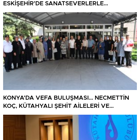
ESKİŞEHİR’DE SANATSEVERLERLE
BULUŞUYOR
KONYA’DA VEFA BULUŞMASI… NECMETTİN
KOÇ, KÜTAHYALI ŞEHİT AİLELERİ VE
GAZİLERİ AĞIRLADI