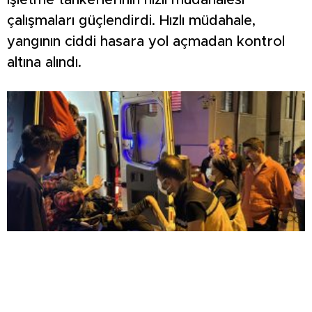
işletme tankerlerinin hızlı müdahalesi
çalışmaları güçlendirdi. Hızlı müdahale,
yangının ciddi hasara yol açmadan kontrol
altına alındı.
KOMŞULARI ÖLDÜĞÜNÜ SANDI, YAŞLI KADINI
ÇÖP YIĞINININ ARASINDA BULUNDU