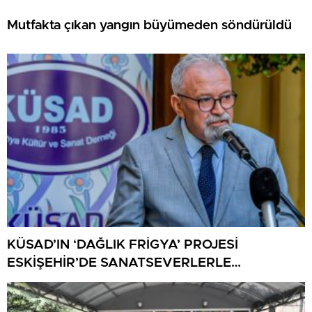
Mutfakta çıkan yangın büyümeden söndürüldü
KÜSAD’IN ‘DAĞLIK FRİGYA’ PROJESİ
ESKİŞEHİR’DE SANATSEVERLERLE
BULUŞUYOR