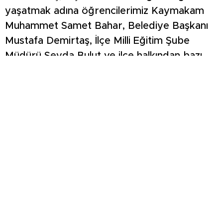
yaşatmak adına öğrencilerimiz Kaymakam
Muhammet Samet Bahar, Belediye Başkanı
Mustafa Demirtaş, İlçe Milli Eğitim Şube
Müdürü Şeyda Bulut ve ilçe halkından bazı
evlerin kapılarını çalarak mani söyleyip
harçlık topladılar. Hisarcık Şehitler Ortaokulu
olarak düzenlediğimiz bu etkinlik ile kadim
geleneklerimizi öğrencilerimize öğreterek
onların tarihlerine sahip çıkmalarını ve
Ramazan ayının manevi değerini ve önemini
kavratmayı hedefledik” dedi.