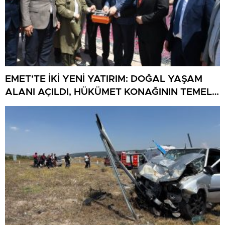
EMET’TE İKİ YENİ YATIRIM: DOĞAL YAŞAM
ALANI AÇILDI, HÜKÜMET KONAĞININ TEMELİ
ATILDI