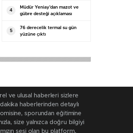
Müdür Yeniay’dan mazot ve
4
gübre desteği açıklaması
76 derecelik termal su gün
5
yüzüne çıktı
 11:06
- Güncelleme Tarihi: 5 Temmuz 2025 11:06
i