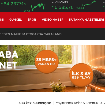
GRAM ALTIN
Ç
64,2377
£
%
6.585,76
%1,44
0.09
MI
GÜNCEL
SPOR
VIDEO HABER
KÜTAHYA GAZETELERI
SON DAKİKA – AYDEMİR ‘BİRAZ BEKLEYİN’ DEMİŞTİ… BELEDİYE BAŞKANI AK PARTİ’YE GEÇİYOR
430 kez okunmuştur
Yayınlanma Tarihi: 5 Temmuz 202