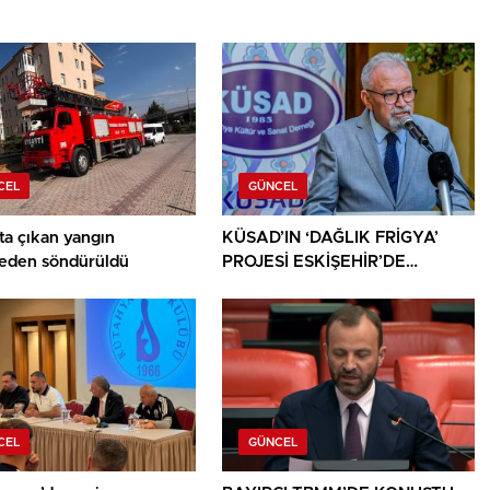
CEL
GÜNCEL
ta çıkan yangın
KÜSAD’IN ‘DAĞLIK FRİGYA’
den söndürüldü
PROJESİ ESKİŞEHİR’DE
SANATSEVERLERLE
BULUŞUYOR
CEL
GÜNCEL