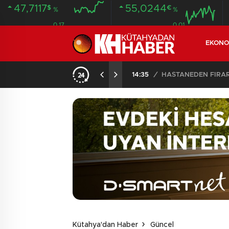
47,7117
55,0244
$
€
%
%
0.17
0.01
EKONO
ANDI
20:58
/
Kütahya'dan Haber
Güncel