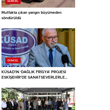
GÜNCEL
Mutfakta çıkan yangın büyümeden
söndürüldü
GÜNCEL
KÜSAD’IN ‘DAĞLIK FRİGYA’ PROJESİ
ESKİŞEHİR’DE SANATSEVERLERLE
BULUŞUYOR