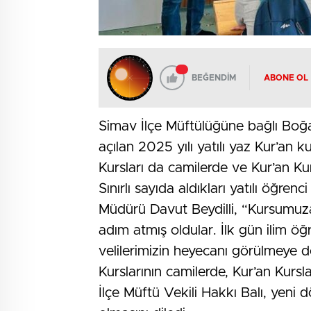
BEĞENDİM
ABONE OL
Simav İlçe Müftülüğüne bağlı Boğ
açılan 2025 yılı yatılı yaz Kur’an 
Kursları da camilerde ve Kur’an Ku
Sınırlı sayıda aldıkları yatılı öğre
Müdürü Davut Beydilli, “Kursumuza
adım atmış oldular. İlk gün ilim ö
velilerimizin heyecanı görülmeye d
Kurslarının camilerde, Kur’an Kurs
İlçe Müftü Vekili Hakkı Balı, yeni d