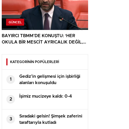
GÜNCEL
BAYIRCI TBMM’DE KONUŞTU: ‘HER
OKULA BİR MESCİT AYRICALIK DEĞİL,
HAKTIR’
KATEGORİNİN POPÜLERLERİ
Gediz’in gelişmesi için işbirliği
1
alanları konuşuldu
İşimiz mucizeye kaldı: 0-4
2
Sıradaki gelsin! Şimşek zaferini
3
taraftarıyla kutladı