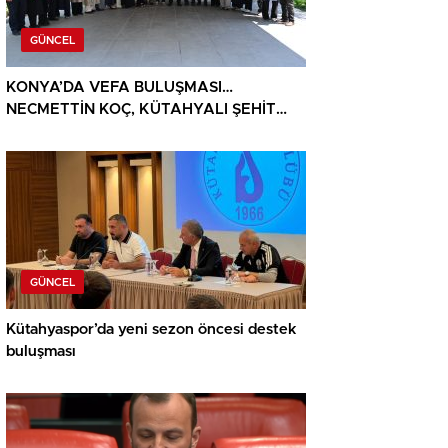
GÜNCEL
KONYA’DA VEFA BULUŞMASI…
NECMETTİN KOÇ, KÜTAHYALI ŞEHİT
AİLELERİ VE GAZİLERİ AĞIRLADI
GÜNCEL
Kütahyaspor’da yeni sezon öncesi destek
buluşması