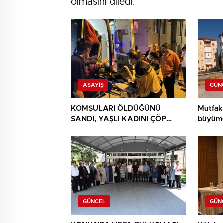
olmasını diledi.
ASAYIŞ
GÜN
KOMŞULARI ÖLDÜĞÜNÜ
Mutfak
SANDI, YAŞLI KADINI ÇÖP
büyüme
YIĞINININ ARASINDA
BULUNDU
GÜNCEL
GÜN