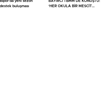
aspor’da yeni sezon
BAYIRCI TBMM’DE KONUŞTU:
 destek buluşması
‘HER OKULA BİR MESCİT
AYRICALIK DEĞİL, HAKTIR’