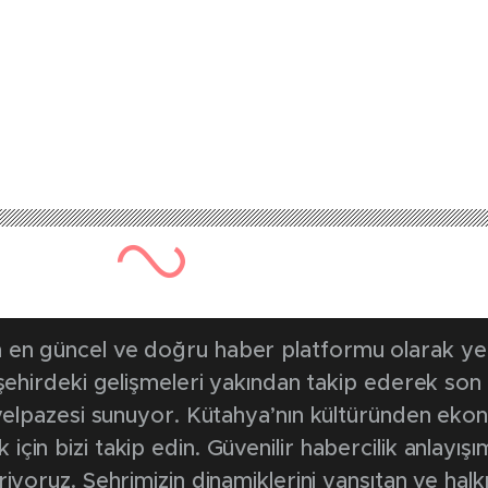
412 kez okunmuştur
Yayınlanma Tarihi: 5 Temmuz 2025
 için harekete geçt