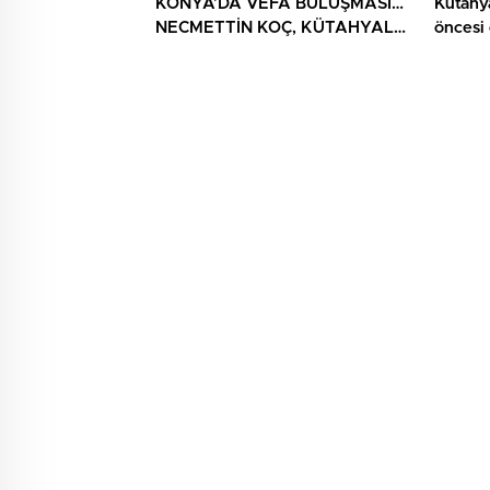
KONYA’DA VEFA BULUŞMASI…
Kütahy
NECMETTİN KOÇ, KÜTAHYALI
öncesi
ŞEHİT AİLELERİ VE GAZİLERİ
AĞIRLADI