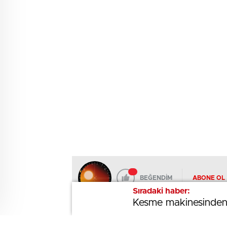
BEĞENDİM
ABONE OL
Sıradaki haber:
Sıradaki haber:
Kesme makinesinden 
Kesme makinesinden 
Hisarcık’ta kamu personeli, kurum 