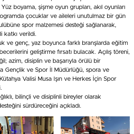
 Yüz boyama, şişme oyun grupları, akıl oyunları
programda çocuklar ve aileleri unutulmaz bir gün
 kulübüne spor malzemesi desteği sağlanarak,
katkı verildi.
uk ve genç, yaz boyunca farklı branşlarda eğitim
cerilerini geliştirme fırsatı bulacak. Açılış töreni,
ğil; azim, disiplin ve başarıyla örülü bir
ya Gençlik ve Spor İl Müdürlüğü, spora ve
Kütahya Valisi Musa Işın ve Herkes İçin Spor
.
lı, bilinçli ve disiplinli bireyler olarak
desteğini sürdüreceğini açıkladı.