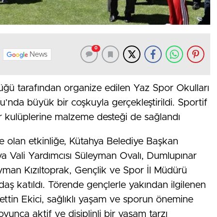
0
News
üğü tarafından organize edilen Yaz Spor Okulları
’nda büyük bir coşkuyla gerçekleştirildi. Sportif
or kulüplerine malzeme desteği de sağlandı
 olan etkinliğe, Kütahya Belediye Başkan
hya Vali Yardımcısı Süleyman Ovalı, Dumlupınar
eyman Kızıltoprak, Gençlik ve Spor İl Müdürü
aş katıldı. Törende gençlerle yakından ilgilenen
ttin Ekici, sağlıklı yaşam ve sporun önemine
unca aktif ve disiplinli bir yaşam tarzı