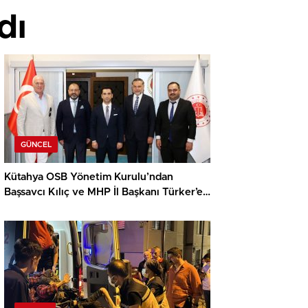
dı
GÜNCEL
Kütahya OSB Yönetim Kurulu’ndan
Başsavcı Kılıç ve MHP İl Başkanı Türker’e
ziyaret