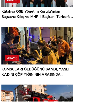
GÜNCEL
Kütahya OSB Yönetim Kurulu’ndan
Başsavcı Kılıç ve MHP İl Başkanı Türker’e
ziyaret
ASAYIŞ
KOMŞULARI ÖLDÜĞÜNÜ SANDI, YAŞLI
KADINI ÇÖP YIĞINININ ARASINDA
BULUNDU