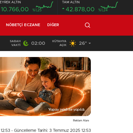
EYREK ALTIN
TAM ALTIN
10.766,00
42.878,00
%1,25
%1,24
NÖBETÇI ECZANE
DIĞER
SABAH
KÜTAHYA
02:00
26°
20:58
/
VAKTI
AÇIK
Reklam Alanı
 12:53
- Güncelleme Tarihi: 3 Temmuz 2025 12:53