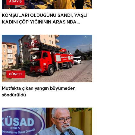
ASAYIŞ
KOMŞULARI ÖLDÜĞÜNÜ SANDI, YAŞLI
KADINI ÇÖP YIĞINININ ARASINDA
BULUNDU
GÜNCEL
Mutfakta çıkan yangın büyümeden
söndürüldü