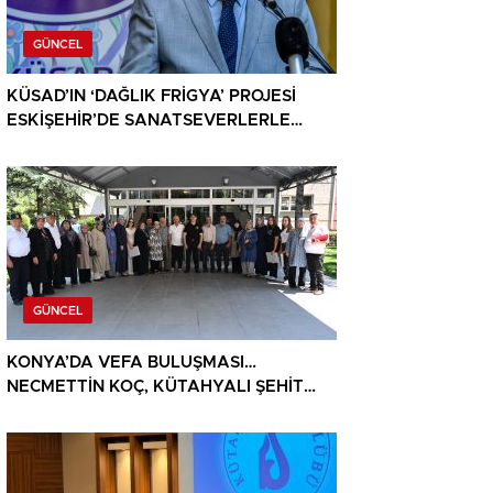
GÜNCEL
KÜSAD’IN ‘DAĞLIK FRİGYA’ PROJESİ
ESKİŞEHİR’DE SANATSEVERLERLE
BULUŞUYOR
GÜNCEL
KONYA’DA VEFA BULUŞMASI…
NECMETTİN KOÇ, KÜTAHYALI ŞEHİT
AİLELERİ VE GAZİLERİ AĞIRLADI