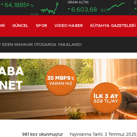
GRAM ALTIN
Ç
64,1885
£
%
6.603,68
%1,71
0.01
MI
GÜNCEL
SPOR
VIDEO HABER
KÜTAHYA GAZETELERI
R EDEN MAHKUM OTOGARDA YAKALANDI
981 kez okunmuştur
Yayınlanma Tarihi: 3 Temmuz 2025