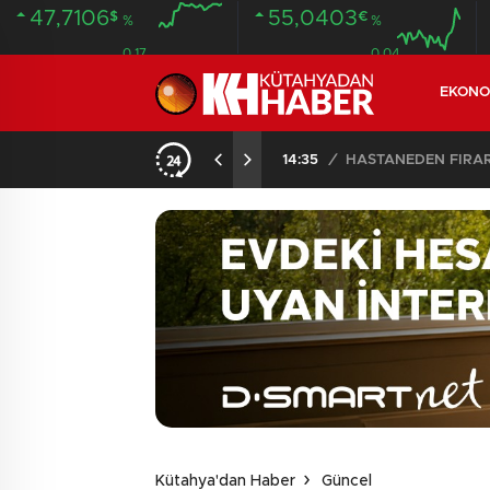
47,7106
55,0403
$
€
%
%
0.17
0.04
EKONO
14:35
/
HASTANEDEN FİRA
Kütahya'dan Haber
Güncel