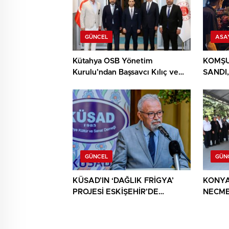
GÜNCEL
ASA
Kütahya OSB Yönetim
KOMŞU
Kurulu’ndan Başsavcı Kılıç ve
SANDI,
MHP İl Başkanı Türker’e ziyaret
YIĞIN
BULU
GÜNCEL
GÜN
KÜSAD’IN ‘DAĞLIK FRİGYA’
KONYA
PROJESİ ESKİŞEHİR’DE
NECME
SANATSEVERLERLE
ŞEHİT 
BULUŞUYOR
AĞIRL