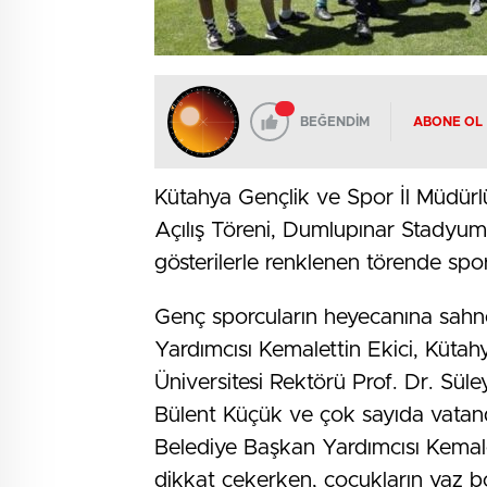
BEĞENDİM
ABONE OL
Kütahya Gençlik ve Spor İl Müdürl
Açılış Töreni, Dumlupınar Stadyumu
gösterilerle renklenen törende sp
Genç sporcuların heyecanına sahne
Yardımcısı Kemalettin Ekici, Küta
Üniversitesi Rektörü Prof. Dr. Sül
Bülent Küçük ve çok sayıda vatand
Belediye Başkan Yardımcısı Kemale
dikkat çekerken, çocukların yaz boy