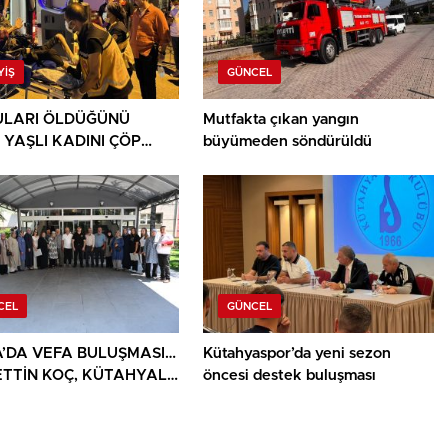
YIŞ
GÜNCEL
LARI ÖLDÜĞÜNÜ
Mutfakta çıkan yangın
 YAŞLI KADINI ÇÖP
büyümeden söndürüldü
ININ ARASINDA
NDU
CEL
GÜNCEL
’DA VEFA BULUŞMASI…
Kütahyaspor’da yeni sezon
TTİN KOÇ, KÜTAHYALI
öncesi destek buluşması
AİLELERİ VE GAZİLERİ
ADI