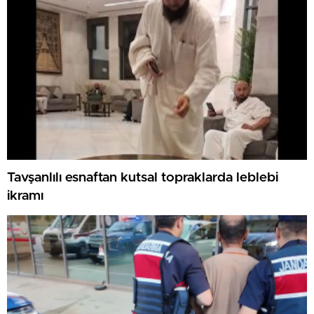
Tavşanlılı esnaftan kutsal topraklarda leblebi
ikramı