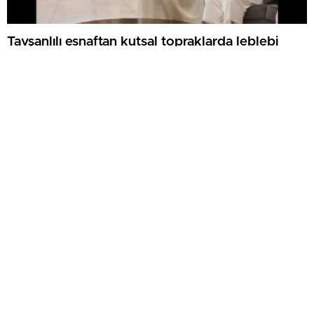
Tavşanlılı esnaftan kutsal topraklarda leblebi
ikramı
JANDARMADAN DEAŞ OPERASYONU:
KÜTAHYA DAHİL 30 İLDE 104 GÖZALTI