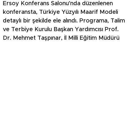
Ersoy Konferans Salonu’nda düzenlenen
konferansta, Türkiye Yüzyılı Maarif Modeli
detaylı bir şekilde ele alındı. Programa, Talim
ve Terbiye Kurulu Başkan Yardımcısı Prof.
Dr. Mehmet Taşpınar, İl Milli Eğitim Müdürü
Hasan Başyiğit, Eğitim Fakültesi Dekanı Prof.
Dr. Metin Demir, akademisyenler ve
öğrenciler katıldı. Prof. Dr. Demirli,
konuşmasında Türkiye Yüzyılı Maarif
Modeli’nin, öğrencilerin akademik başarılarını
artırırken onları çağın gerektirdiği becerilerle
donatmayı amaçladığını belirtti. Modelin,
fiziksel altyapının geliştirilmesi, teknolojik
imkanların artırılması ve insan kaynağının
niteliklerinin yükseltilmesi gibi temel