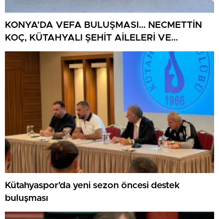
KONYA’DA VEFA BULUŞMASI… NECMETTİN
KOÇ, KÜTAHYALI ŞEHİT AİLELERİ VE
GAZİLERİ AĞIRLADI
Kütahyaspor’da yeni sezon öncesi destek
buluşması