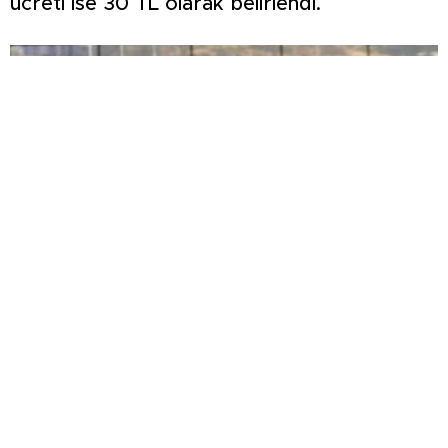
ücreti ise 30 TL olarak belirlendi.
ŞİMŞEK İLK HAZIRLIK MAÇINDAN
GALİBİYETLE AYRILDI