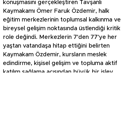
konuşmasını gerçekleştiren Tavşanlı
Kaymakamı Ömer Faruk Özdemir, halk
eğitim merkezlerinin toplumsal kalkınma ve
bireysel gelişim noktasında üstlendiği kritik
role değindi. Merkezlerin 7’den 77’ye her
yaştan vatandaşa hitap ettiğini belirten
Kaymakam Özdemir, kursların meslek
edindirme, kişisel gelişim ve topluma aktif
katılım sağlama açısından büyük bir işlev
gördüğünü ifade ederek, sergilenen el
emeği ürünlerin arkasındaki özverili
çalışmalardan dolayı tüm kursiyerleri tebrik
etti. Protokol konuşmalarının ardından
Kaymakam Ömer Faruk Özdemir ve İlçe Milli
Eğitim Müdürü R. Raşit Küçükkağnıcı’ya