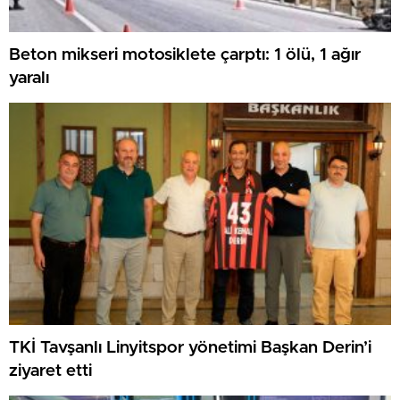
Beton mikseri motosiklete çarptı: 1 ölü, 1 ağır
yaralı
TKİ Tavşanlı Linyitspor yönetimi Başkan Derin’i
ziyaret etti