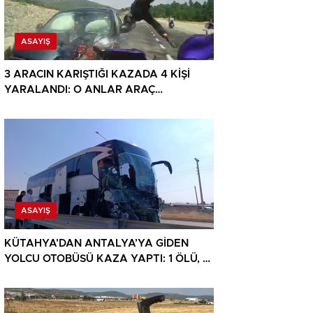
ASAYIŞ
3 ARACIN KARIŞTIĞI KAZADA 4 KİŞİ
YARALANDI: O ANLAR ARAÇ
KAMERASINA YANSIDI
ASAYIŞ
KÜTAHYA’DAN ANTALYA’YA GİDEN
YOLCU OTOBÜSÜ KAZA YAPTI: 1 ÖLÜ, 15
YARALI