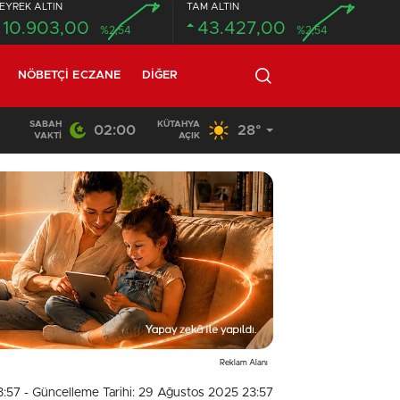
EYREK ALTIN
TAM ALTIN
10.903,00
43.427,00
%2,54
%2,54
NÖBETÇI ECZANE
DIĞER
SABAH
KÜTAHYA
02:00
28°
02:03
/
VAKTI
AÇIK
Reklam Alanı
3:57
- Güncelleme Tarihi: 29 Ağustos 2025 23:57