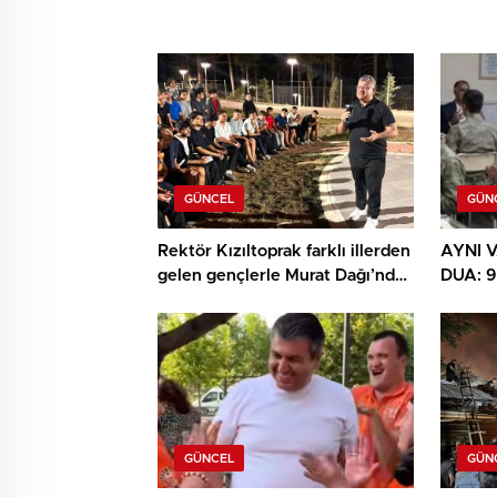
GÜNCEL
GÜN
Rektör Kızıltoprak farklı illerden
AYNI V
gelen gençlerle Murat Dağı’nda
DUA: 
buluştu
DUYGU
GÜNCEL
GÜN