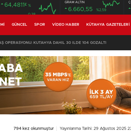
GRAM ALTIN
Ç
64,4811
£
%
6.660,55
%2,59
0.38
MI
GÜNCEL
SPOR
VIDEO HABER
KÜTAHYA GAZETELERI
 OPERASYONU: KÜTAHYA DAHİL 30 İLDE 104 GÖZALTI
794 kez okunmuştur
Yayınlanma Tarihi: 29 Ağustos 2025 2