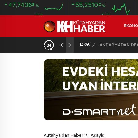
47,7436
55,2510
$
€
%
%
0.18
0.32
EKONO
14:26
/
JANDARMADAN DEAŞ
Kütahya'dan Haber
Asayiş