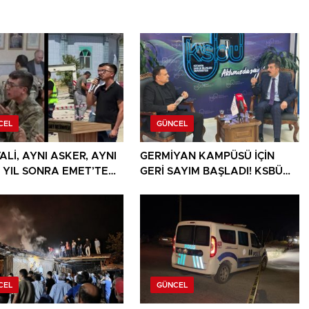
CEL
GÜNCEL
ALİ, AYNI ASKER, AYNI
GERMİYAN KAMPÜSÜ İÇİN
9 YIL SONRA EMET’TE
GERİ SAYIM BAŞLADI! KSBÜ
LANDIRAN BULUŞMA
REKTÖRÜ TARİH VERDİ
CEL
GÜNCEL