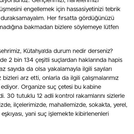
diyorsunuz. Gençlerimizi, hanelerimizi
üşmesini engellemek için hassasiyetinizi tebrik
 duraksamayalım. Her fırsatta gördüğünüzü
p olmadığına bakmadan bizlere söylemeye lütfen
ehrimiz, Kütahya’da durum nedir derseniz?
 2 bin 134 çeşitli suçlardan haklarında hapis
az sayıda da olsa yakalamayla ilgili sayıları
izleri arz etti, onlarla da ilgili çalışmalarımız
iyor. Organize suç çetesi bu kabine
 30 tutuklu 12 adli kontrol rakamlarını sizlerle
izde, ilçelerimizde, mahallemizde, sokakta, yerel,
r eşkıyası, yani suç işlemekte kibirlenenleri