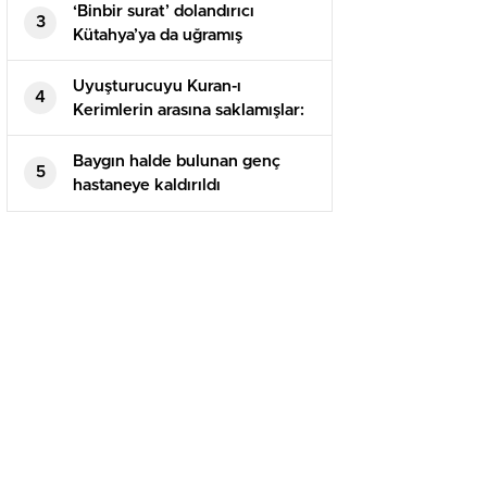
‘Binbir surat’ dolandırıcı
3
Kütahya’ya da uğramış
Uyuşturucuyu Kuran-ı
4
Kerimlerin arasına saklamışlar:
5 tutuklama
Baygın halde bulunan genç
5
hastaneye kaldırıldı