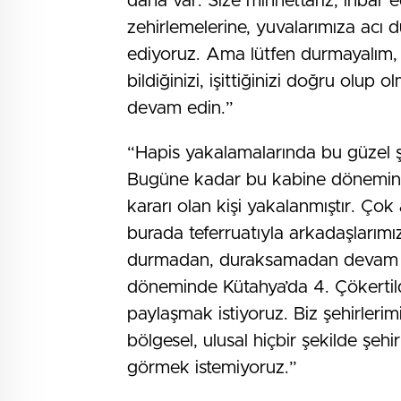
daha var. Size minnettarız, ihbar e
zehirlemelerine, yuvalarımıza acı d
ediyoruz. Ama lütfen durmayalım,
bildiğinizi, işittiğinizi doğru olu
devam edin.”
“Hapis yakalamalarında bu güzel ş
Bugüne kadar bu kabine döneminde
kararı olan kişi yakalanmıştır. Çok 
burada teferruatıyla arkadaşlarımız b
durmadan, duraksamadan devam ed
döneminde Kütahya’da 4. Çökertildi.
paylaşmak istiyoruz. Biz şehirlerim
bölgesel, ulusal hiçbir şekilde şehi
görmek istemiyoruz.”