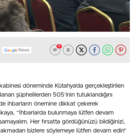
0
News
i kabinesi döneminde Kütahya’da gerçekleştirilen
anan şüphelilerden 505’inin tutuklandığını
de ihbarların önemine dikkat çekerek
ikaya, “İhbarlarda bulunmaya lütfen devam
samayalım. Her fırsatta gördüğünüzü bildiğinizi,
a bakmadan bizlere söylemeye lütfen devam edin”