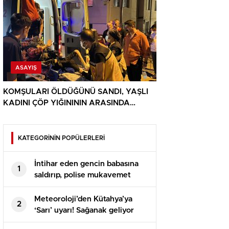
ASAYIŞ
KOMŞULARI ÖLDÜĞÜNÜ SANDI, YAŞLI
KADINI ÇÖP YIĞINININ ARASINDA
BULUNDU
KATEGORİNİN POPÜLERLERİ
İntihar eden gencin babasına
1
saldırıp, polise mukavemet
eden 6 şüpheli gözaltına alındı
Meteoroloji’den Kütahya’ya
2
‘Sarı’ uyarı! Sağanak geliyor