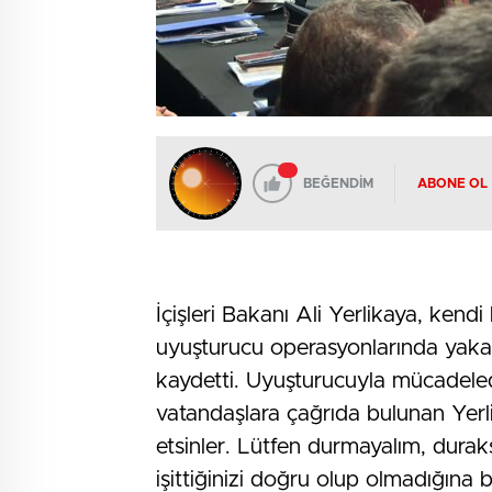
BEĞENDİM
ABONE OL
İçişleri Bakanı Ali Yerlikaya, kend
uyuşturucu operasyonlarında yakal
kaydetti. Uyuşturucuyla mücadele
vatandaşlara çağrıda bulunan Yerl
etsinler. Lütfen durmayalım, durak
işittiğinizi doğru olup olmadığın