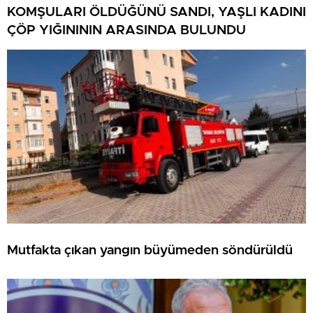
KOMŞULARI ÖLDÜĞÜNÜ SANDI, YAŞLI KADINI
ÇÖP YIĞINININ ARASINDA BULUNDU
Mutfakta çıkan yangın büyümeden söndürüldü