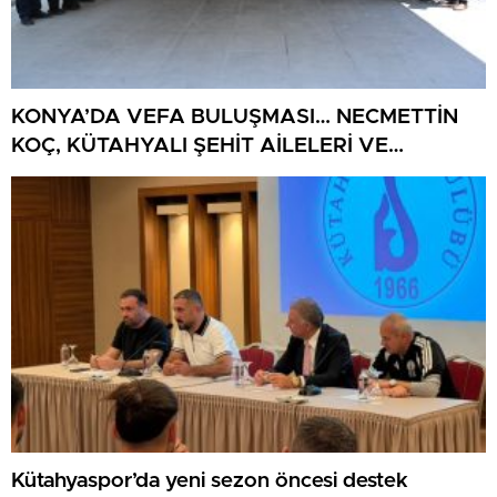
KONYA’DA VEFA BULUŞMASI… NECMETTİN
KOÇ, KÜTAHYALI ŞEHİT AİLELERİ VE
GAZİLERİ AĞIRLADI
Kütahyaspor’da yeni sezon öncesi destek