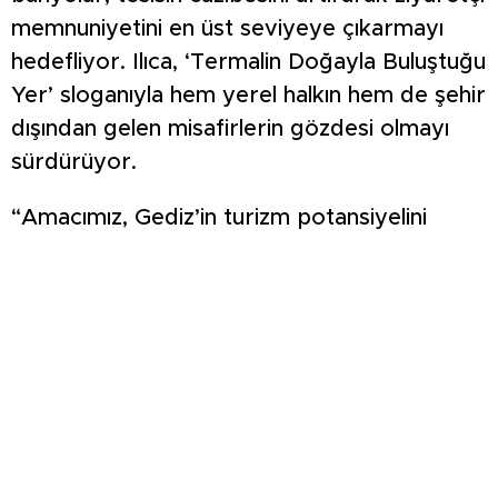
memnuniyetini en üst seviyeye çıkarmayı
hedefliyor. Ilıca, ‘Termalin Doğayla Buluştuğu
Yer’ sloganıyla hem yerel halkın hem de şehir
dışından gelen misafirlerin gözdesi olmayı
sürdürüyor.
“Amacımız, Gediz’in turizm potansiyelini
yükseltmek”
Gediz Belediye Başkanı Necdet Akel, yapılan
yenileme çalışmalarıyla ilgili yaptığı
açıklamada, “Gediz Ilıca Termal Tatil Köyü,
ilçemizin en önemli turizm değerlerinden
biridir. Gerçekleştirdiğimiz kapsamlı
çalışmalarla tesisimizi modern bir görünüme
kavuşturduk. Yenilenen yüzüyle Ilıca,