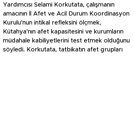
Yardımcısı Selami Korkutata, çalışmanın
amacının İl Afet ve Acil Durum Koordinasyon
Kurulu’nun intikal refleksini ölçmek,
Kütahya’nın afet kapasitesini ve kurumların
müdahale kabiliyetlerini test etmek olduğunu
söyledi. Korkutata, tatbikatın afet grupları
arasında bilgi paylaşımını artırmak, Türkiye
Afet Müdahale Planı kapsamında görevli
çalışma gruplarının koordinasyonunu
güçlendirmek, haberleşme ve organizasyon
süreçlerini geliştirmek amacıyla yapıldığını
ifade etti.
9 ARAMA KURTARMA EKİBİ SAHAYA ÇIKTI
Kütahya AFAD İl Müdürü İsmail Özkan ise
tatbikatın habersiz şekilde gerçekleştirildiğini