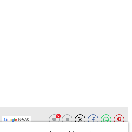
0
News