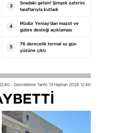
Sıradaki gelsin! Şimşek zaferini
3
taraftarıyla kutladı
Müdür Yeniay’dan mazot ve
4
gübre desteği açıklaması
76 derecelik termal su gün
5
yüzüne çıktı
 12:40
- Güncelleme Tarihi: 13 Haziran 2026 12:40
AYBETTİ