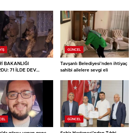
YIŞ
GÜNCEL
Rİ BAKANLIĞI
Tavşanlı Belediyesi’nden ihtiyaç
DU: 71 İLDE DEV
sahibi ailelere sevgi eli
TİK OPERASYONU
CEL
GÜNCEL