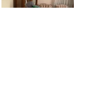
GÜNCEL
Tavşanlı Belediyesi’nden ihtiyaç sahibi
ailelere sevgi eli
GÜNCEL
Burdur Valisi Bilgihan’dan Vali Işın’a ziyaret