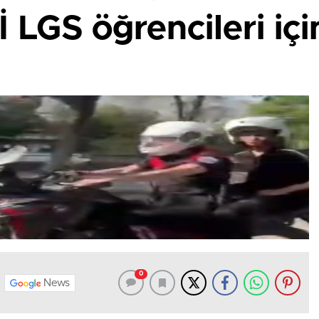
 LGS öğrencileri içi
0
News