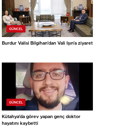
GÜNCEL
Burdur Valisi Bilgihan’dan Vali Işın’a ziyaret
GÜNCEL
Kütahya’da görev yapan genç doktor
hayatını kaybetti