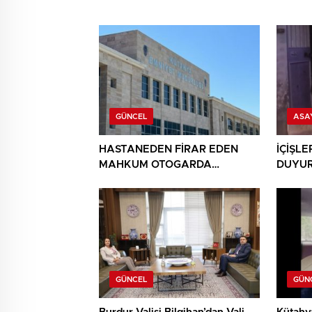
GÜNCEL
ASA
HASTANEDEN FİRAR EDEN
İÇİŞLE
MAHKUM OTOGARDA
DUYUR
YAKALANDI
NARKO
GÜNCEL
GÜN