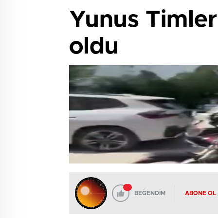
Yunus Timlerİ
oldu
BEĞENDİM
ABONE OL