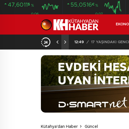
47,6011
55,0516
$
€
%
%
0.06
0.07
EKONO
SON DAKİKA – AYDEMİR ‘BİRAZ BEKLEYİN’ DEMİŞTİ… BELEDİYE BAŞKANI AK PARTİ’YE GEÇİYOR
12:49
/
17 YAŞINDAKİ GEN
Kütahya'dan Haber
Güncel