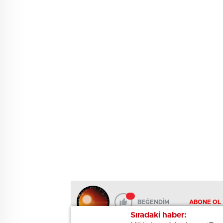
BEĞENDİM
ABONE OL
Sıradaki haber:
Sıradaki haber: