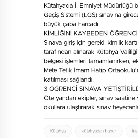
Kütahya’da İl Emniyet Müdürlüğü b
Geçiş Sistemi (LGS) sınavına gire
büyük çaba harcadı
KİMLİĞİNİ KAYBEDEN ÖĞRENCİ
Sınava giriş için gerekli kimlik kar
tarafından alınarak Kütahya Valiliğ
belgesi işlemleri tamamlanırken, e
Mete Tetik İmam Hatip Ortaokulu’n
katılması sağlandı.
3 ÖĞRENCİ SINAVA YETİŞTİRİL
Öte yandan ekipler, sınav saatine 
okullara ulaştırarak sınav heyecan
Kütahya
kütahyadan haber
lgs