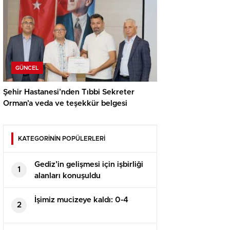
GÜNCEL
Şehir Hastanesi’nden Tıbbi Sekreter
Orman’a veda ve teşekkür belgesi
KATEGORİNİN POPÜLERLERİ
Gediz’in gelişmesi için işbirliği
1
alanları konuşuldu
İşimiz mucizeye kaldı: 0-4
2