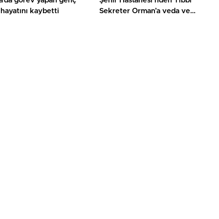
a’da görev yapan genç
Şehir Hastanesi’nden Tıbbi
hayatını kaybetti
Sekreter Orman’a veda ve
teşekkür belgesi