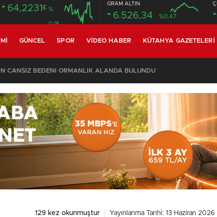
GRAM ALTIN
Ç
64,2231
£
%
6.526,34
%0,47
0.18
MI
GÜNCEL
SPOR
VIDEO HABER
KÜTAHYA GAZETELERI
CİN CANSIZ BEDENİ ORMANLIK ALANDA BULUNDU
129 kez okunmuştur
Yayınlanma Tarihi: 13 Haziran 2026