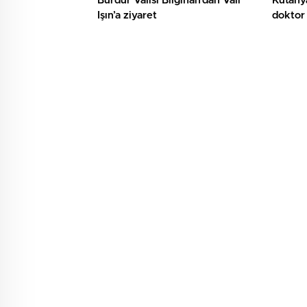
Burdur Valisi Bilgihan’dan Vali
Kütahy
Işın’a ziyaret
doktor 