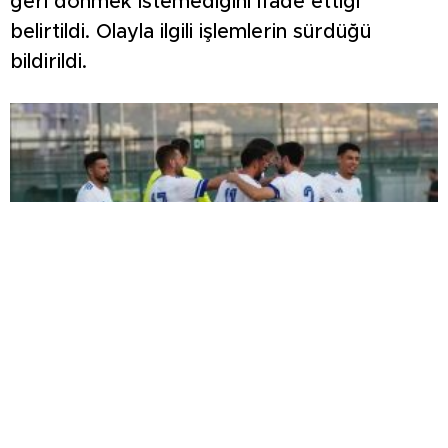
geri dönmek istemediğini ifade ettiği
belirtildi. Olayla ilgili işlemlerin sürdüğü
bildirildi.
ŞİMŞEK İLK HAZIRLIK MAÇINDAN
GALİBİYETLE AYRILDI