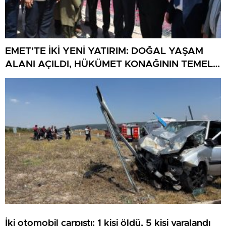
EMET’TE İKİ YENİ YATIRIM: DOĞAL YAŞAM
ALANI AÇILDI, HÜKÜMET KONAĞININ TEMELİ
ATILDI
İki otomobil çarpıştı: 1 kişi öldü, 5 kişi yaralandı