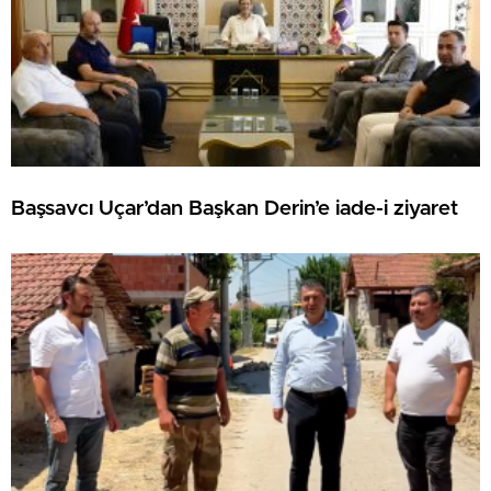
Başsavcı Uçar’dan Başkan Derin’e iade-i ziyaret