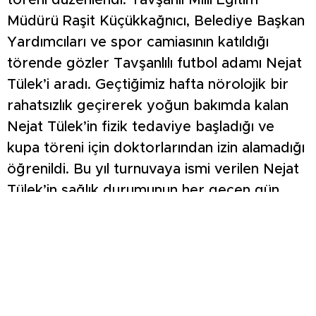
töreni düzenlendi. Tavşanlı Milli Eğitim
Müdürü Raşit Küçükkağnıcı, Belediye Başkan
Yardımcıları ve spor camiasının katıldığı
törende gözler Tavşanlılı futbol adamı Nejat
Tülek’i aradı. Geçtiğimiz hafta nörolojik bir
rahatsızlık geçirerek yoğun bakımda kalan
Nejat Tülek’in fizik tedaviye başladığı ve
kupa töreni için doktorlarından izin alamadığı
öğrenildi. Bu yıl turnuvaya ismi verilen Nejat
Tülek’in sağlık durumunun her geçen gün
iyiye gittiği öğrenildi. Nejat Tülek için
hazırlanan teşekkür plaketini oğlu Emrah
Tülek, Gençlik ve Spor Müdür Vekili Mustafa
Sert’in elinden aldı.
Turnuvanın kupa ve ödül töreninde yapılan