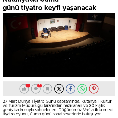
günü tiyatro keyfi yaşanacak
0
27 Mart Dünya Tiyatro Günü kapsamında, Kütahya İl Kültür
ve Turizm Müdürlüğü tarafından hazırlanan ve 30 kişilik
geniş kadrosuyla sahnelenen ‘Düğünümüz Var’ adlı komedi
tiyatro oyunu, Cuma günü sanatseverlerle buluşuyor.