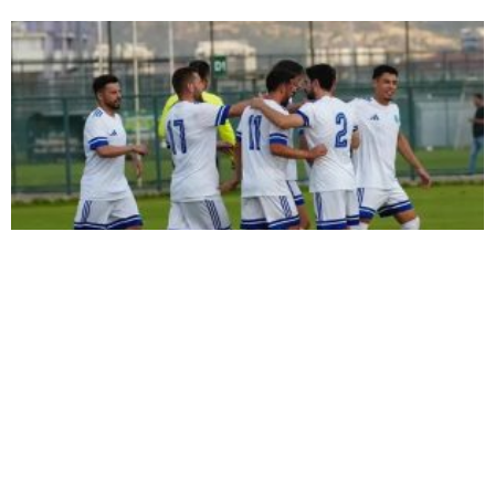
ŞİMŞEK İLK HAZIRLIK MAÇINDAN
GALİBİYETLE AYRILDI