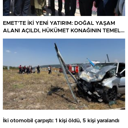
EMET’TE İKİ YENİ YATIRIM: DOĞAL YAŞAM
ALANI AÇILDI, HÜKÜMET KONAĞININ TEMELİ
ATILDI
İki otomobil çarpıştı: 1 kişi öldü, 5 kişi yaralandı