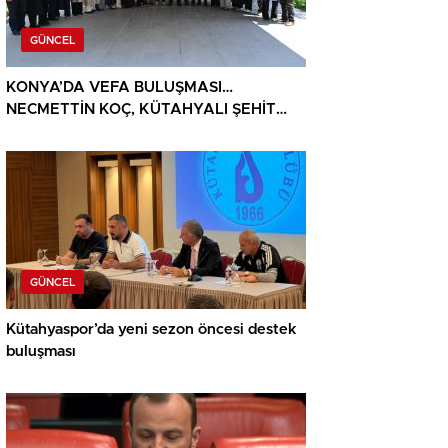
GÜNCEL
KONYA’DA VEFA BULUŞMASI…
NECMETTİN KOÇ, KÜTAHYALI ŞEHİT
AİLELERİ VE GAZİLERİ AĞIRLADI
GÜNCEL
Kütahyaspor’da yeni sezon öncesi destek
buluşması