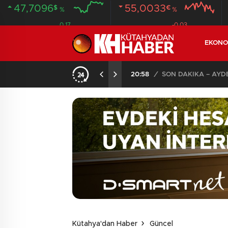
47,7096
55,0033
$
€
%
%
0.17
-0.03
EKONO
ANDI
20:58
/
Kütahya'dan Haber
Güncel