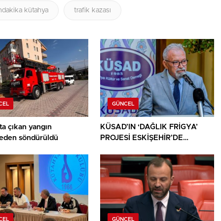
ndakika kütahya
trafik kazası
CEL
GÜNCEL
ta çıkan yangın
KÜSAD’IN ‘DAĞLIK FRİGYA’
den söndürüldü
PROJESİ ESKİŞEHİR’DE
SANATSEVERLERLE
BULUŞUYOR
CEL
GÜNCEL