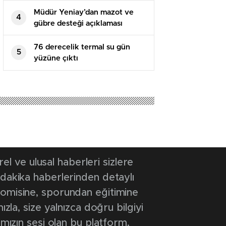
Müdür Yeniay’dan mazot ve
4
gübre desteği açıklaması
76 derecelik termal su gün
5
yüzüne çıktı
 ve ulusal haberleri sizlere
 dakika haberlerinden detaylı
onomisine, sporundan eğitimine
ızla, size yalnızca doğru bilgiyi
ımızın sesi olan bu platform,