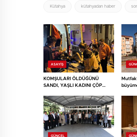
Kütahya
kütahyadan haber
so
ASAYIŞ
GÜN
KOMŞULARI ÖLDÜĞÜNÜ
Mutfak
SANDI, YAŞLI KADINI ÇÖP
büyüme
YIĞINININ ARASINDA
BULUNDU
GÜNCEL
GÜN