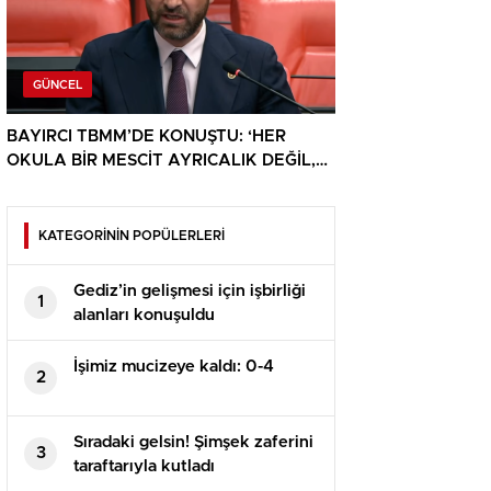
GÜNCEL
BAYIRCI TBMM’DE KONUŞTU: ‘HER
OKULA BİR MESCİT AYRICALIK DEĞİL,
HAKTIR’
KATEGORİNİN POPÜLERLERİ
Gediz’in gelişmesi için işbirliği
1
alanları konuşuldu
İşimiz mucizeye kaldı: 0-4
2
Sıradaki gelsin! Şimşek zaferini
3
taraftarıyla kutladı