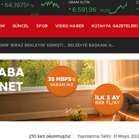
GRAM ALTIN
Ç
64,1975
£
%
6.591,96
%1,53
0.02
MI
GÜNCEL
SPOR
VIDEO HABER
KÜTAHYA GAZETELERI
SON DAKİKA – AYDEMİR ‘BİRAZ BEKLEYİN’ DEMİŞTİ… BELEDİYE BAŞKANI AK PARTİ’YE GEÇİYOR
210 kez okunmuştur
Yayınlanma Tarihi: 31 Mayıs 202