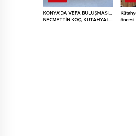
KONYA’DA VEFA BULUŞMASI…
Kütahy
NECMETTİN KOÇ, KÜTAHYALI
öncesi
ŞEHİT AİLELERİ VE GAZİLERİ
AĞIRLADI