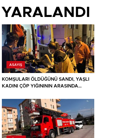
Şİ YARALANDI
ASAYIŞ
KOMŞULARI ÖLDÜĞÜNÜ SANDI, YAŞLI
KADINI ÇÖP YIĞINININ ARASINDA
BULUNDU