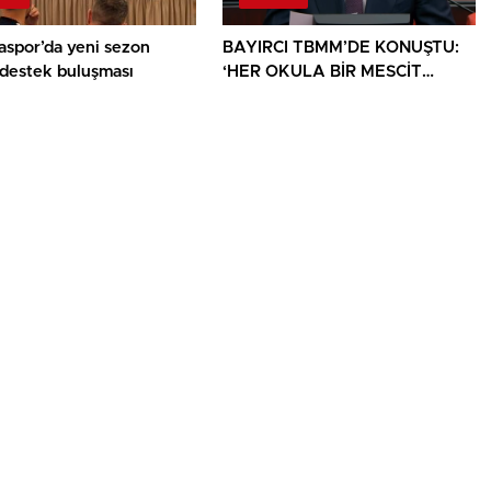
aspor’da yeni sezon
BAYIRCI TBMM’DE KONUŞTU:
 destek buluşması
‘HER OKULA BİR MESCİT
AYRICALIK DEĞİL, HAKTIR’