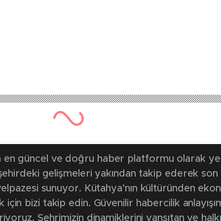
en güncel ve doğru haber platformu olarak yerel
, şehirdeki gelişmeleri yakından takip ederek son
k yelpazesi sunuyor. Kütahya’nın kültüründen ek
in bizi takip edin. Güvenilir habercilik anlayışım
riyoruz. Şehrimizin dinamiklerini yansıtan ve halk