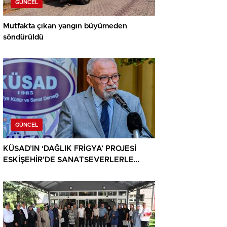
GÜNCEL
Mutfakta çıkan yangın büyümeden
söndürüldü
GÜNCEL
KÜSAD’IN ‘DAĞLIK FRİGYA’ PROJESİ
ESKİŞEHİR’DE SANATSEVERLERLE
BULUŞUYOR