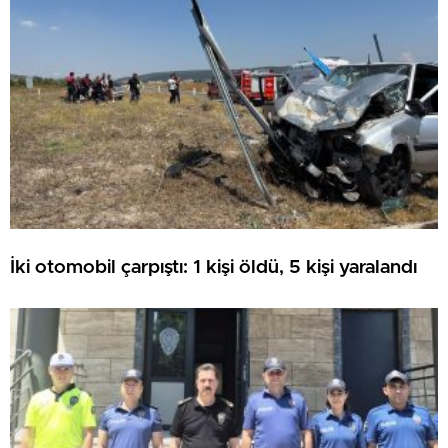
İki otomobil çarpıştı: 1 kişi öldü, 5 kişi yaralandı