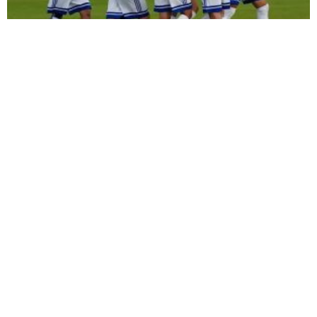
ŞİMŞEK İLK HAZIRLIK MAÇINDAN
GALİBİYETLE AYRILDI
TIR ŞARAMPOLE DEVRİLDİ: SÜRÜCÜ