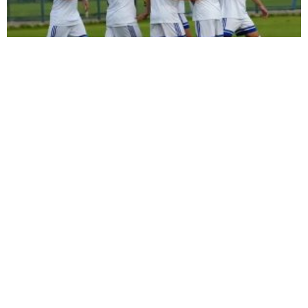
ŞİMŞEK İLK HAZIRLIK MAÇINDAN
GALİBİYETLE AYRILDI