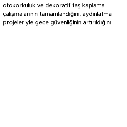
otokorkuluk ve dekoratif taş kaplama
çalışmalarının tamamlandığını, aydınlatma
projeleriyle gece güvenliğinin artırıldığını
söyledi. Fiber optik altyapının
yaygınlaştırıldığını, doğal gaz ve su hatlarının
yenilendiğini belirten Eskioğlu, ulaşım ve
iletişim altyapısının modern standartlara
taşındığını kaydetti.
Acil durum ve güvenlik yatırımları
OSB İtfaiye Hizmet Binası’nın yüzde 80
seviyesine ulaştığını açıklayan Eskioğlu,
personel alım sürecinin tamamlandığını, yeni
itfaiye ve öncü araçlar ile modern