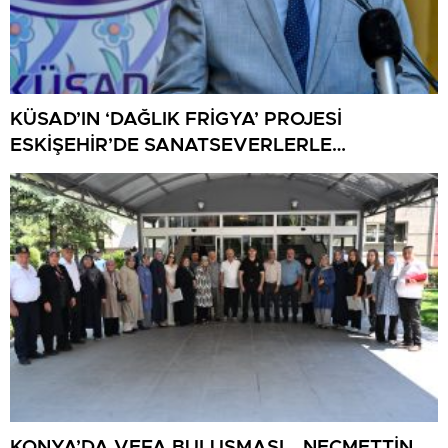
KÜSAD’IN ‘DAĞLIK FRİGYA’ PROJESİ
ESKİŞEHİR’DE SANATSEVERLERLE
BULUŞUYOR
KONYA’DA VEFA BULUŞMASI… NECMETTİN