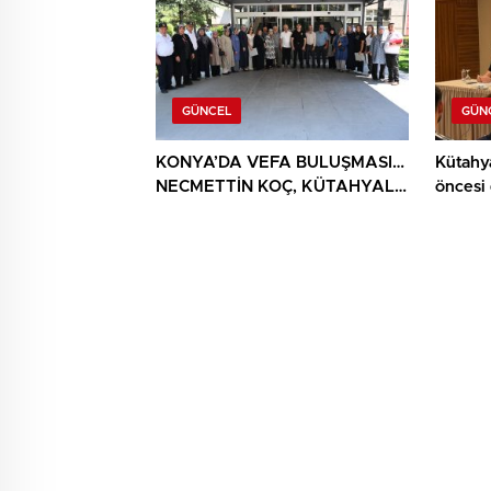
GÜNCEL
GÜN
KONYA’DA VEFA BULUŞMASI…
Kütahy
NECMETTİN KOÇ, KÜTAHYALI
öncesi
ŞEHİT AİLELERİ VE GAZİLERİ
AĞIRLADI