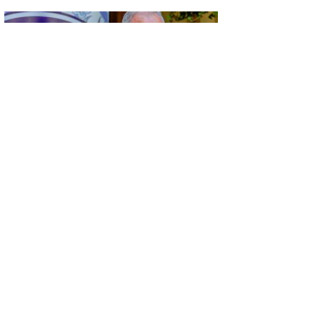
GÜNCEL
KÜSAD’IN ‘DAĞLIK FRİGYA’ PROJESİ
ESKİŞEHİR’DE SANATSEVERLERLE
BULUŞUYOR
GÜNCEL
KONYA’DA VEFA BULUŞMASI…