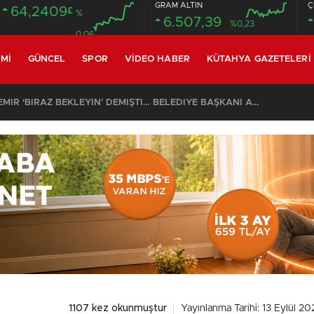
GRAM ALTIN
Ç
64,2409
£
%
6.507,39
%0,23
0.06
MI
GÜNCEL
SPOR
VIDEO HABER
KÜTAHYA GAZETELERI
SON DAKİKA – AYDEMİR ‘BİRAZ BEKLEYİN’ DEMİŞTİ… BELEDİYE BAŞKANI AK PARTİ’YE GEÇİYOR
1107 kez okunmuştur
Yayınlanma Tarihi: 13 Eylül 2