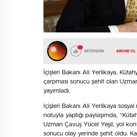
BEĞENDİM
ABONE OL
İçişleri Bakanı Ali Yerlikaya, Kü
çarpması sonucu şehit olan Uzman 
yayımladı.
İçişleri Bakanı Ali Yerlikaya sosya
notuyla yaptığı paylaşımda, “Küta
Uzman Çavuş Yücel Yeşil, yol kont
sonucu olay yerinde şehit oldu. Ka