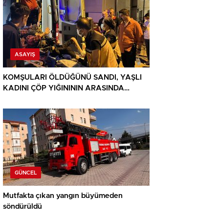
ASAYIŞ
KOMŞULARI ÖLDÜĞÜNÜ SANDI, YAŞLI
KADINI ÇÖP YIĞINININ ARASINDA
BULUNDU
GÜNCEL
Mutfakta çıkan yangın büyümeden
söndürüldü