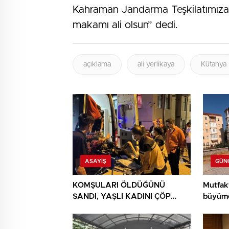
Kahraman Jandarma Teşkilatımıza v
makamı ali olsun” dedi.
açıklama
ali yerlikaya
Kütahya
ASAYIŞ
GÜN
KOMŞULARI ÖLDÜĞÜNÜ
Mutfak
SANDI, YAŞLI KADINI ÇÖP
büyüme
YIĞINININ ARASINDA
BULUNDU