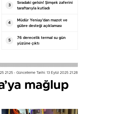
Sıradaki gelsin! Şimşek zaferini
3
taraftarıyla kutladı
Müdür Yeniay’dan mazot ve
4
gübre desteği açıklaması
76 derecelik termal su gün
5
yüzüne çıktı
025 21:25
- Güncelleme Tarihi: 13 Eylül 2025 21:28
ka’ya mağlup