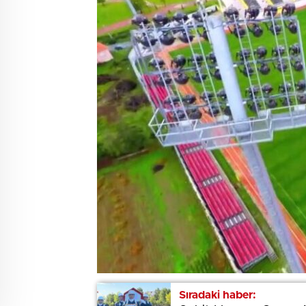
Sıradaki haber:
Sıradaki haber: