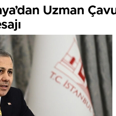
aya’dan Uzman Çavuş
sajı