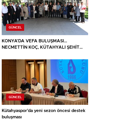
GÜNCEL
KONYA’DA VEFA BULUŞMASI…
NECMETTİN KOÇ, KÜTAHYALI ŞEHİT
AİLELERİ VE GAZİLERİ AĞIRLADI
GÜNCEL
Kütahyaspor’da yeni sezon öncesi destek
buluşması