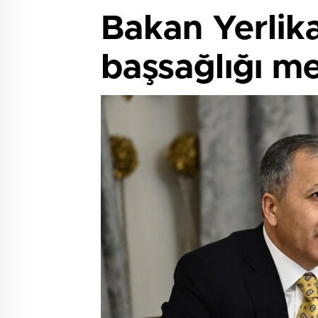
Bakan Yerlik
başsağlığı me