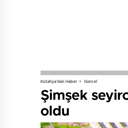
Kütahya'dan Haber
Güncel
Şimşek seyir
oldu