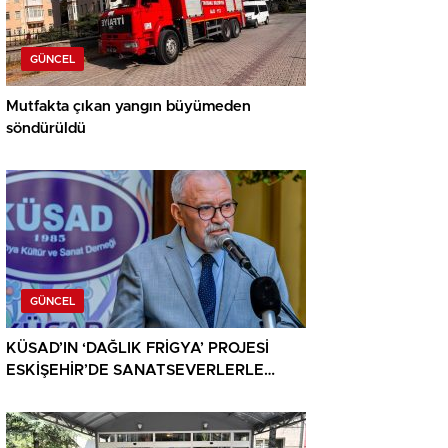
GÜNCEL
Mutfakta çıkan yangın büyümeden
söndürüldü
GÜNCEL
KÜSAD’IN ‘DAĞLIK FRİGYA’ PROJESİ
ESKİŞEHİR’DE SANATSEVERLERLE
BULUŞUYOR