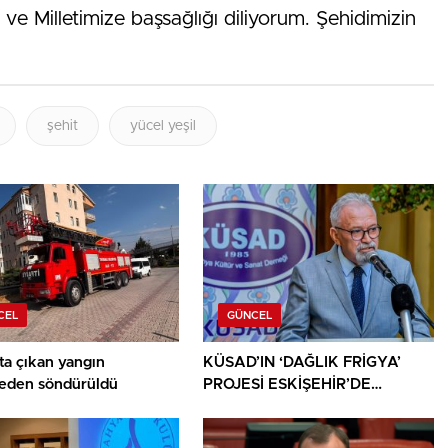
e Milletimize başsağlığı diliyorum. Şehidimizin
şehit
yücel yeşil
CEL
GÜNCEL
ta çıkan yangın
KÜSAD’IN ‘DAĞLIK FRİGYA’
den söndürüldü
PROJESİ ESKİŞEHİR’DE
SANATSEVERLERLE
BULUŞUYOR