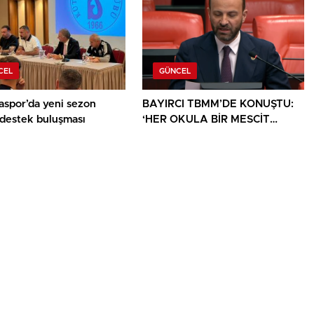
CEL
GÜNCEL
aspor’da yeni sezon
BAYIRCI TBMM’DE KONUŞTU:
 destek buluşması
‘HER OKULA BİR MESCİT
AYRICALIK DEĞİL, HAKTIR’