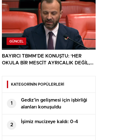
GÜNCEL
BAYIRCI TBMM’DE KONUŞTU: ‘HER
OKULA BİR MESCİT AYRICALIK DEĞİL,
HAKTIR’
KATEGORİNİN POPÜLERLERİ
Gediz’in gelişmesi için işbirliği
1
alanları konuşuldu
İşimiz mucizeye kaldı: 0-4
2