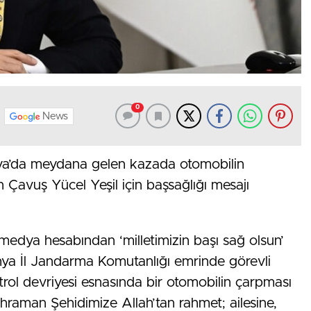
0
News
tahya’da meydana gelen kazada otomobilin
Çavuş Yücel Yeşil için başsağlığı mesajı
l medya hesabından ‘milletimizin başı sağ olsun’
hya İl Jandarma Komutanlığı emrinde görevli
rol devriyesi esnasında bir otomobilin çarpması
hraman Şehidimize Allah’tan rahmet; ailesine,