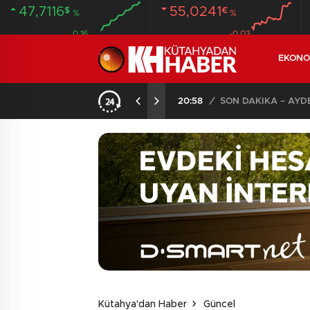
47,7116
55,0241
$
€
%
%
0.16
-0.03
EKONO
ANDI
20:58
/
Kütahya'dan Haber
Güncel