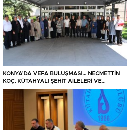
KONYA’DA VEFA BULUŞMASI… NECMETTİN
KOÇ, KÜTAHYALI ŞEHİT AİLELERİ VE
GAZİLERİ AĞIRLADI