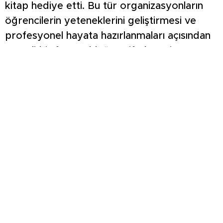
kitap hediye etti. Bu tür organizasyonların
öğrencilerin yeteneklerini geliştirmesi ve
profesyonel hayata hazırlanmaları açısından
önemli bir fırsat olduğunu ifade etti.
HAFİF TİCARİ ARAÇ SU KANALINA DEVRİLDİ:
1 YARALI