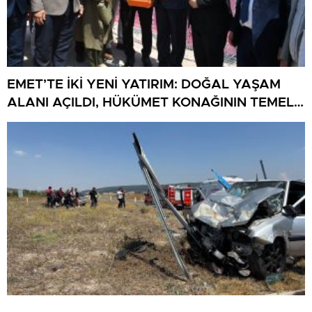
EMET’TE İKİ YENİ YATIRIM: DOĞAL YAŞAM
ALANI AÇILDI, HÜKÜMET KONAĞININ TEMELİ
ATILDI