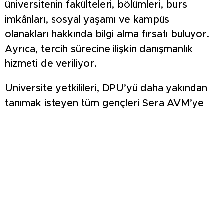
üniversitenin fakülteleri, bölümleri, burs
imkânları, sosyal yaşamı ve kampüs
olanakları hakkında bilgi alma fırsatı buluyor.
Ayrıca, tercih sürecine ilişkin danışmanlık
hizmeti de veriliyor.
Üniversite yetkilileri, DPÜ’yü daha yakından
tanımak isteyen tüm gençleri Sera AVM’ye
davet ederek, “Hayalinizdeki geleceğe
birlikte adım atalım” çağrısında bulundu.
Etkinlik boyunca akademik danışmanlar,
öğrenci temsilcileri ve tanıtım ekibi, adayların
tüm sorularına yanıt vermek üzere hazır
bulunacak.