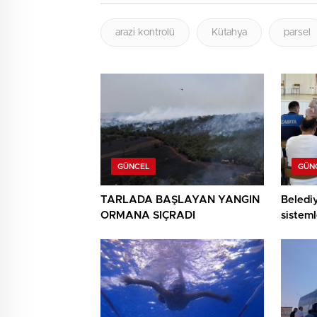
arazi kontrolü
Kütahya
parsel
GÜNCEL
GÜN
TARLADA BAŞLAYAN YANGIN
Beledi
ORMANA SIÇRADI
sisteml
anlatıld