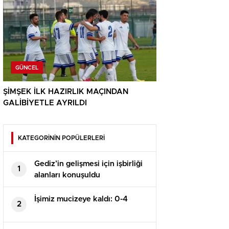
GÜNCEL
ŞİMŞEK İLK HAZIRLIK MAÇINDAN
GALİBİYETLE AYRILDI
KATEGORİNİN POPÜLERLERİ
Gediz’in gelişmesi için işbirliği
1
alanları konuşuldu
İşimiz mucizeye kaldı: 0-4
2