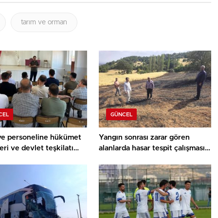
tarım ve orman
CEL
GÜNCEL
ye personeline hükümet
Yangın sonrası zarar gören
eri ve devlet teşkilatı
alanlarda hasar tespit çalışması
ı
yapıldı