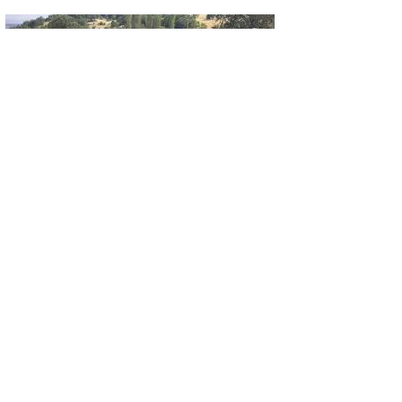
GÜNCEL
Yangın sonrası zarar gören alanlarda hasar
tespit çalışması yapıldı
GÜNCEL
‘Yüzme Bilmeyen Kalmasın’ yaz okulu için