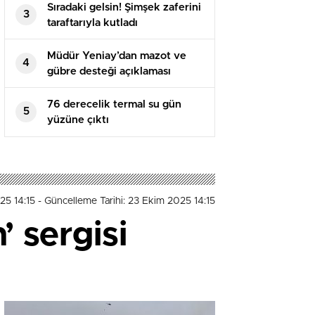
Sıradaki gelsin! Şimşek zaferini
3
taraftarıyla kutladı
Müdür Yeniay’dan mazot ve
4
gübre desteği açıklaması
76 derecelik termal su gün
5
yüzüne çıktı
25 14:15
- Güncelleme Tarihi: 23 Ekim 2025 14:15
’ sergisi