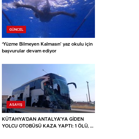
GÜNCEL
‘Yüzme Bilmeyen Kalmasın’ yaz okulu için
başvurular devam ediyor
ASAYIŞ
KÜTAHYA’DAN ANTALYA’YA GİDEN
YOLCU OTOBÜSÜ KAZA YAPTI: 1 ÖLÜ, 15
YARALI