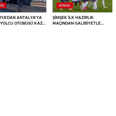
YIŞ
GÜNCEL
YA’DAN ANTALYA’YA
ŞİMŞEK İLK HAZIRLIK
 YOLCU OTOBÜSÜ KAZA
MAÇINDAN GALİBİYETLE
 1 ÖLÜ, 15 YARALI
AYRILDI