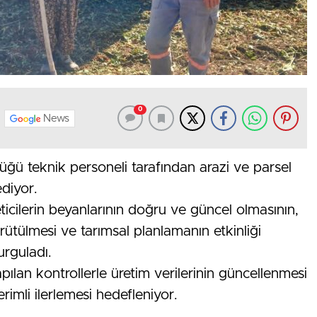
0
News
ğü teknik personeli tarafından arazi ve parsel
ediyor.
eticilerin beyanlarının doğru ve güncel olmasının,
ürütülmesi ve tarımsal planlamanın etkinliği
urguladı.
lan kontrollerle üretim verilerinin güncellenmesi
imli ilerlemesi hedefleniyor.