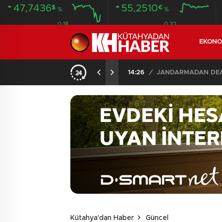
47,7436
55,2510
$
€
%
%
0.18
0.32
EKONO
14:26
/
JANDARMADAN DEAŞ
Kütahya'dan Haber
Güncel