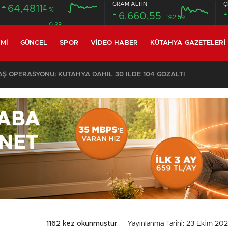
GRAM ALTIN
Ç
64,4811
£
%
6.660,55
%2,59
0.38
MI
GÜNCEL
SPOR
VIDEO HABER
KÜTAHYA GAZETELERI
 OPERASYONU: KÜTAHYA DAHİL 30 İLDE 104 GÖZALTI
1162 kez okunmuştur
Yayınlanma Tarihi: 23 Ekim 202