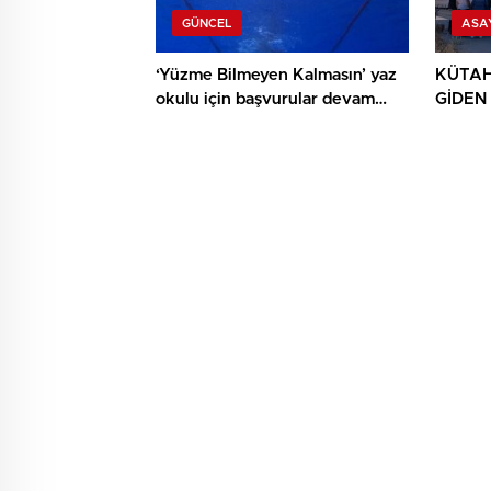
GÜNCEL
ASA
‘Yüzme Bilmeyen Kalmasın’ yaz
KÜTAH
okulu için başvurular devam
GİDEN
ediyor
YAPTI: