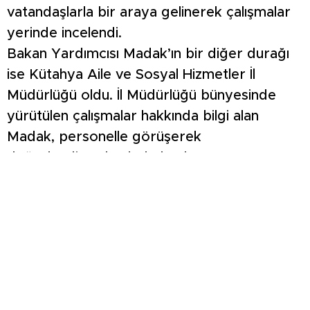
vatandaşlarla bir araya gelinerek çalışmalar
yerinde incelendi.
Bakan Yardımcısı Madak’ın bir diğer durağı
ise Kütahya Aile ve Sosyal Hizmetler İl
Müdürlüğü oldu. İl Müdürlüğü bünyesinde
yürütülen çalışmalar hakkında bilgi alan
Madak, personelle görüşerek
değerlendirmelerde bulundu.
Gerçekleştirilen ziyaretlerin ardından, Bakan
Yardımcısı Sevim Sayım Madak’a nazik
ziyaretleri ve Kütahya’daki sosyal hizmet
çalışmalarına sunduğu katkılar dolayısıyla
teşekkür edildi.