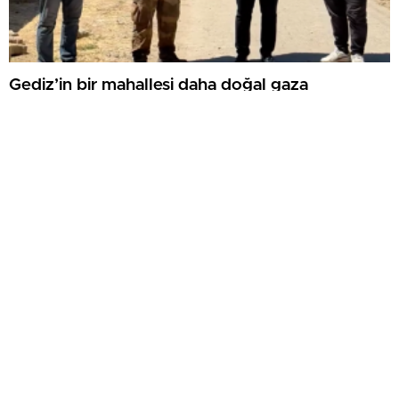
Gediz’in bir mahallesi daha doğal gaza
kavuşuyor
VALİ IŞIN’DAN KAŞİF TIRI’NA ZİYARET: ‘ŞEHİT