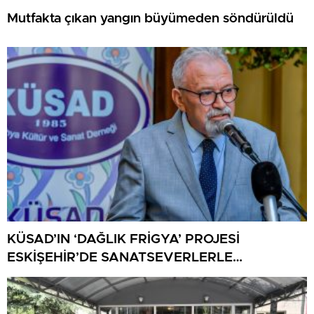
Mutfakta çıkan yangın büyümeden söndürüldü
KÜSAD’IN ‘DAĞLIK FRİGYA’ PROJESİ
ESKİŞEHİR’DE SANATSEVERLERLE
BULUŞUYOR