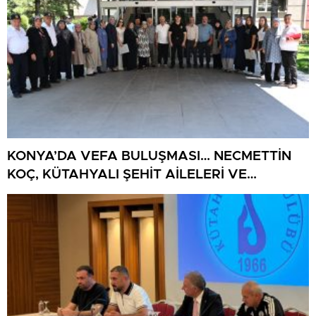
KONYA’DA VEFA BULUŞMASI… NECMETTİN
KOÇ, KÜTAHYALI ŞEHİT AİLELERİ VE
GAZİLERİ AĞIRLADI