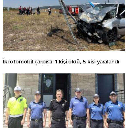
İki otomobil çarpıştı: 1 kişi öldü, 5 kişi yaralandı