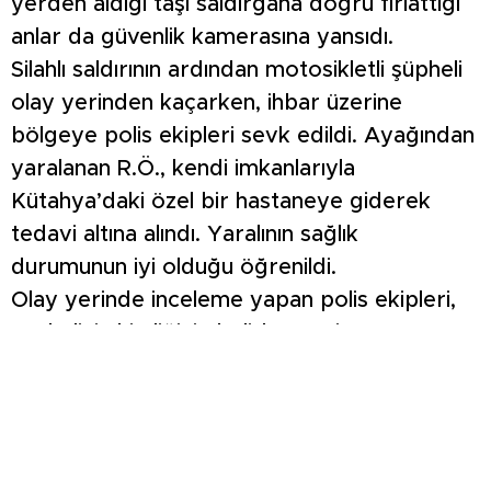
yerden aldığı taşı saldırgana doğru fırlattığı
anlar da güvenlik kamerasına yansıdı.
Silahlı saldırının ardından motosikletli şüpheli
olay yerinden kaçarken, ihbar üzerine
bölgeye polis ekipleri sevk edildi. Ayağından
yaralanan R.Ö., kendi imkanlarıyla
Kütahya’daki özel bir hastaneye giderek
tedavi altına alındı. Yaralının sağlık
durumunun iyi olduğu öğrenildi.
Olay yerinde inceleme yapan polis ekipleri,
şüphelinin kimliğinin belirlenmesi ve
yakalanması için çalışma başlattı. Olayla ilgili
soruşturma sürüyor.