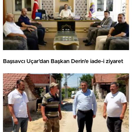
Başsavcı Uçar’dan Başkan Derin’e iade-i ziyaret