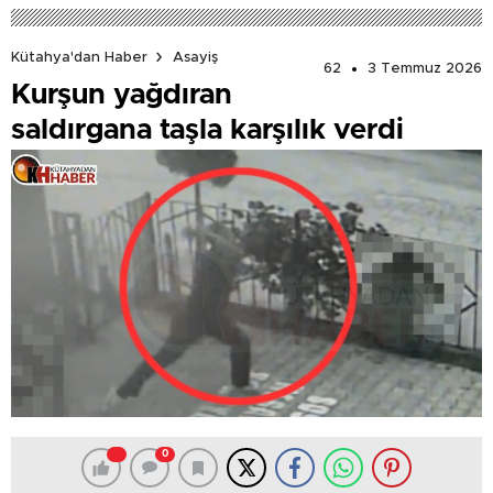
DEĞERLİ’
Kütahya'dan Haber
Asayiş
62
3 Temmuz 2026
Kurşun yağdıran
saldırgana taşla karşılık verdi
0