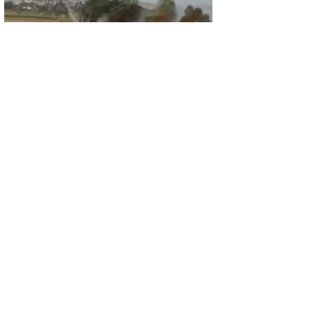
GÜNCEL
Arazi yangını büyümeden kontrol altına
alındı
GÜNCEL
Başsavcı Uçar’dan Başkan Derin’e iade-i
ziyaret