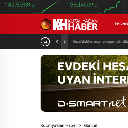
47,5913
55,1403
$
€
%
%
0.04
0.19
EKONO
13:06
/
Çavdarhisar’da orman
Kütahya'dan Haber
Güncel