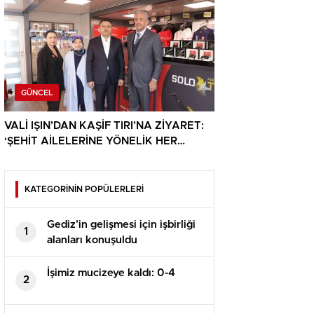
GÜNCEL
VALİ IŞIN’DAN KAŞİF TIRI’NA ZİYARET:
‘ŞEHİT AİLELERİNE YÖNELİK HER
DESTEK ÇOK DEĞERLİ’
KATEGORİNİN POPÜLERLERİ
Gediz’in gelişmesi için işbirliği
1
alanları konuşuldu
İşimiz mucizeye kaldı: 0-4
2