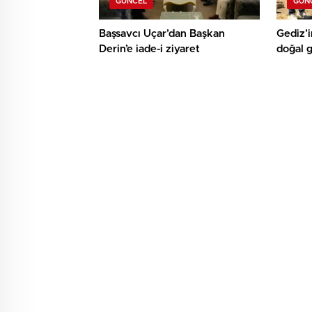
GÜNCEL
GÜN
Başsavcı Uçar’dan Başkan
Gediz’i
Derin’e iade-i ziyaret
doğal 