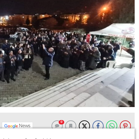
0
News