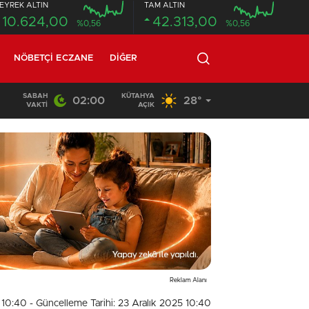
EYREK ALTIN
TAM ALTIN
10.624,00
42.313,00
%0,56
%0,56
NÖBETÇI ECZANE
DIĞER
SABAH
KÜTAHYA
02:00
28°
22:15
/
BUĞDAY YÜKLÜ TIR DEVRİLDİ: YAKLAŞIK 30 TON B
VAKTI
AÇIK
Reklam Alanı
5 10:40
- Güncelleme Tarihi: 23 Aralık 2025 10:40