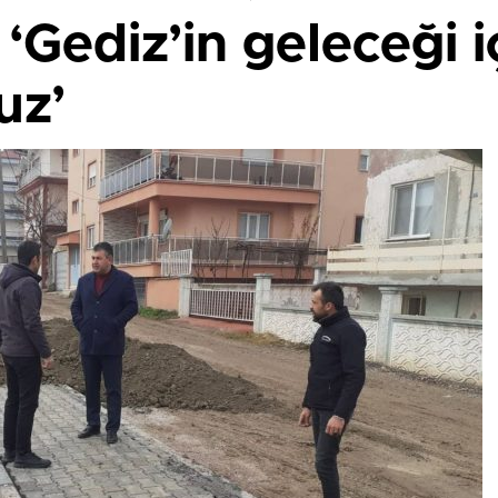
‘Gediz’in geleceği i
uz’