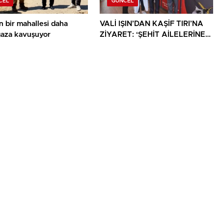
CEL
GÜNCEL
n bir mahallesi daha
VALİ IŞIN’DAN KAŞİF TIRI’NA
gaza kavuşuyor
ZİYARET: ‘ŞEHİT AİLELERİNE
YÖNELİK HER DESTEK ÇOK
DEĞERLİ’