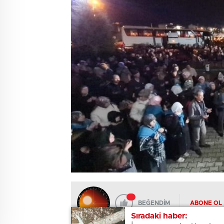
BEĞENDİM
ABONE OL
Sıradaki haber:
Sıradaki haber: