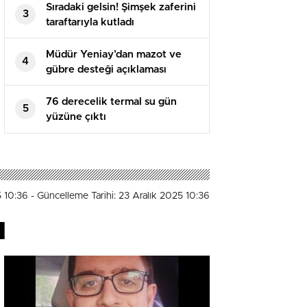
Sıradaki gelsin! Şimşek zaferini
3
taraftarıyla kutladı
Müdür Yeniay’dan mazot ve
4
gübre desteği açıklaması
76 derecelik termal su gün
5
yüzüne çıktı
5 10:36
- Güncelleme Tarihi: 23 Aralık 2025 10:36
ı