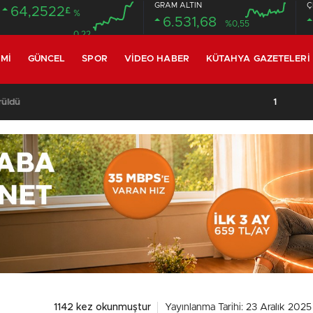
GRAM ALTIN
Ç
64,2522
£
%
6.531,68
%0,55
0.22
MI
GÜNCEL
SPOR
VIDEO HABER
KÜTAHYA GAZETELERI
 yangını: Havadan ve karadan müdahale sürüyor
1142 kez okunmuştur
Yayınlanma Tarihi: 23 Aralık 202