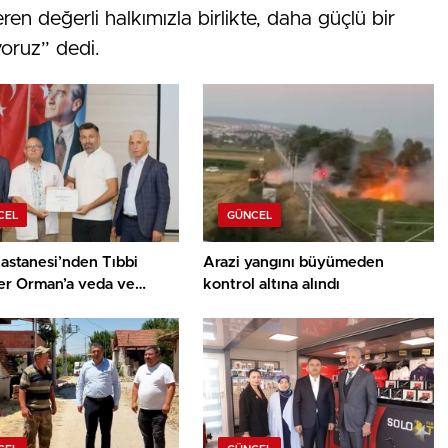
n değerli halkımızla birlikte, daha güçlü bir
oruz” dedi.
CEL
GÜNCEL
astanesi’nden Tıbbi
Arazi yangını büyümeden
er Orman’a veda ve
kontrol altına alındı
ür belgesi