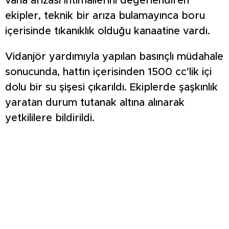
vana arızası ihtimallerini değerlendiren
ekipler, teknik bir arıza bulamayınca boru
içerisinde tıkanıklık olduğu kanaatine vardı.
Vidanjör yardımıyla yapılan basınçlı müdahale
sonucunda, hattın içerisinden 1500 cc’lik içi
dolu bir su şişesi çıkarıldı. Ekiplerde şaşkınlık
yaratan durum tutanak altına alınarak
yetkililere bildirildi.
Yetkililer, hayati öneme sahip bir hatta böyle
bir cismin bulunmasının kabul edilemez
olduğunu vurguladı. Olayın basit bir ihmal mi
yoksa kasıtlı bir müdahale mi olduğunun tüm
yönleriyle araştırıldığı belirtilirken,
sorumluların tespiti halinde yasal işlemlerin