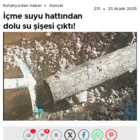
Kütahya'dan Haber
Güncel
231
23 Aralık 2025
İçme suyu hattından
dolu su şişesi çıktı!
0