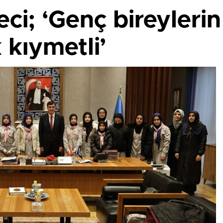
i; ‘Genç bireylerin f
 kıymetli’