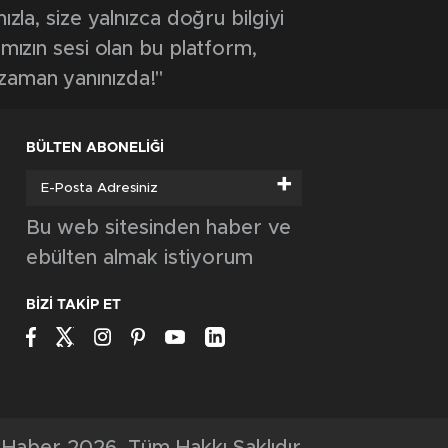
GÜNCEL
TARLADA BAŞLAYAN YANGIN ORMANA
SIÇRADI
GÜNCEL
Belediye personeline hükümet sistemleri
ve devlet teşkilatı anlatıldı