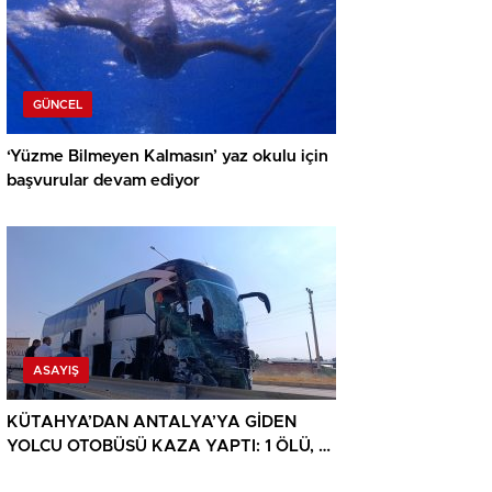
GÜNCEL
‘Yüzme Bilmeyen Kalmasın’ yaz okulu için
başvurular devam ediyor
ASAYIŞ
KÜTAHYA’DAN ANTALYA’YA GİDEN
YOLCU OTOBÜSÜ KAZA YAPTI: 1 ÖLÜ, 15
YARALI