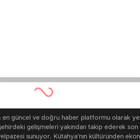
411 kez okunmuştur
Yayınlanma Tarihi: 28 Kasım 2024
eline eğitim tatbik