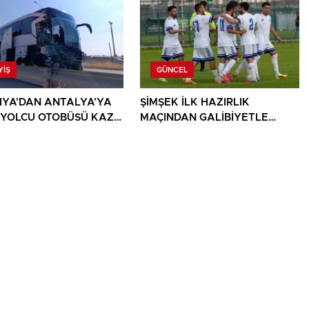
YIŞ
GÜNCEL
YA’DAN ANTALYA’YA
ŞİMŞEK İLK HAZIRLIK
 YOLCU OTOBÜSÜ KAZA
MAÇINDAN GALİBİYETLE
 1 ÖLÜ, 15 YARALI
AYRILDI