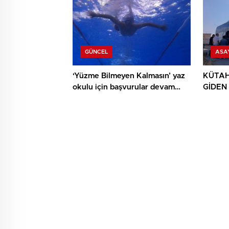
GÜNCEL
ASA
‘Yüzme Bilmeyen Kalmasın’ yaz
KÜTAH
okulu için başvurular devam
GİDEN
ediyor
YAPTI: