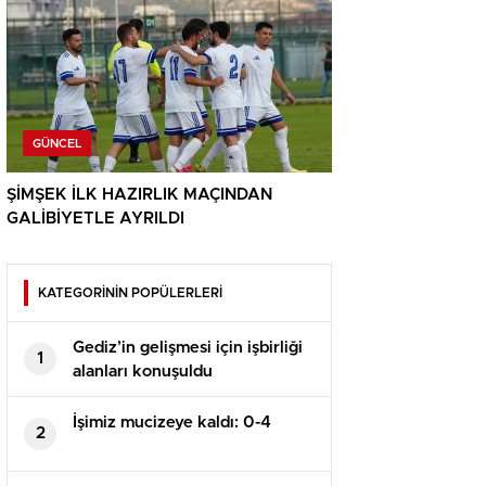
GÜNCEL
ŞİMŞEK İLK HAZIRLIK MAÇINDAN
GALİBİYETLE AYRILDI
KATEGORİNİN POPÜLERLERİ
Gediz’in gelişmesi için işbirliği
1
alanları konuşuldu
İşimiz mucizeye kaldı: 0-4
2