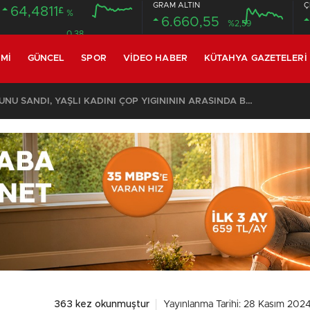
GRAM ALTIN
Ç
64,4811
£
%
6.660,55
%2,59
0.38
MI
GÜNCEL
SPOR
VIDEO HABER
KÜTAHYA GAZETELERI
KOMŞULARI ÖLDÜĞÜNÜ SANDI, YAŞLI KADINI ÇÖP YIĞINININ ARASINDA BULUNDU
363 kez okunmuştur
Yayınlanma Tarihi: 28 Kasım 2024