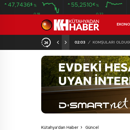
47,7436
55,2510
$
€
%
%
0.18
0.32
EKONO
İLDE 104 GÖZALTI
02:03
/
Kütahya'dan Haber
Güncel