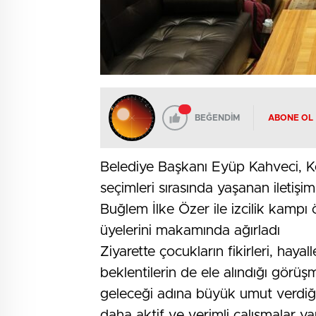
BEĞENDİM
ABONE OL
Belediye Başkanı Eyüp Kahveci, K
seçimleri sırasında yaşanan iletişi
Buğlem İlke Özer ile izcilik kam
üyelerini makamında ağırladı
Ziyarette çocukların fikirleri, hayal
beklentilerin de ele alındığı görüş
geleceği adına büyük umut verdiği
daha aktif ve verimli çalışmalar y