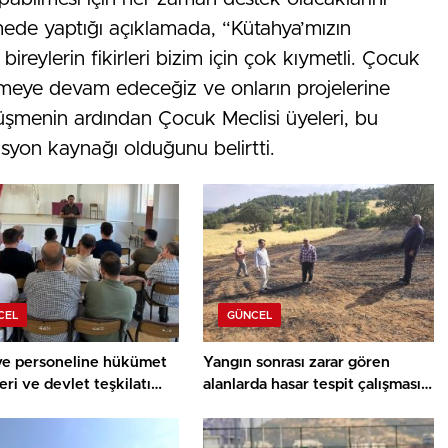
mede yaptığı açıklamada, “Kütahya’mızın
ireylerin fikirleri bizim için çok kıymetli. Çocuk
lemeye devam edeceğiz ve onların projelerine
şmenin ardından Çocuk Meclisi üyeleri, bu
asyon kaynağı olduğunu belirtti.
CEL
GÜNCEL
ye personeline hükümet
Yangın sonrası zarar gören
eri ve devlet teşkilatı
alanlarda hasar tespit çalışması
ı
yapıldı