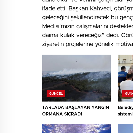
ifade etti. Başkan Kahveci, görüş
geleceğini şekillendirecek bu genç b
Meclisi’mizin çalışmalarını destek
daima kulak vereceğiz” dedi. Görü
ziyaretin projelerine yönelik motiv
GÜNCEL
GÜN
TARLADA BAŞLAYAN YANGIN
Beledi
ORMANA SIÇRADI
sisteml
anlatıld