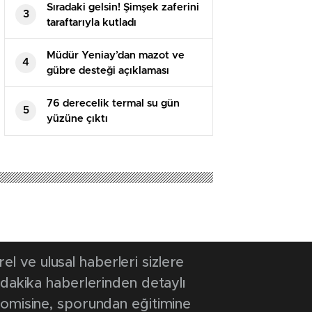
Sıradaki gelsin! Şimşek zaferini
3
taraftarıyla kutladı
Müdür Yeniay’dan mazot ve
4
gübre desteği açıklaması
76 derecelik termal su gün
5
yüzüne çıktı
 12:26
- Güncelleme Tarihi: 28 Kasım 2024 12:26
atı