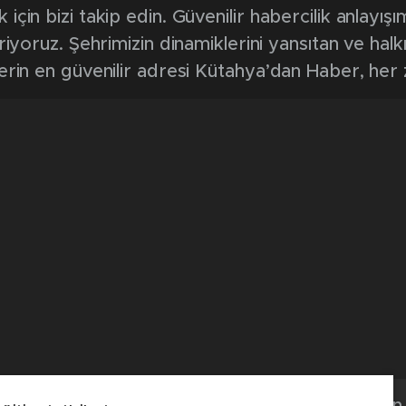
0
News