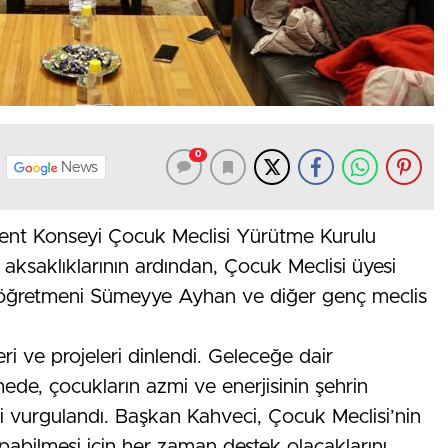
0
News
ent Konseyi Çocuk Meclisi Yürütme Kurulu
m aksaklıklarının ardından, Çocuk Meclisi üyesi
pı öğretmeni Sümeyye Ayhan ve diğer genç meclis
leri ve projeleri dinlendi. Geleceğe dair
mede, çocukların azmi ve enerjisinin şehrin
 vurgulandı. Başkan Kahveci, Çocuk Meclisi’nin
apabilmesi için her zaman destek olacaklarını