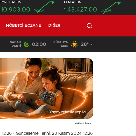
EYREK ALTIN
TAM ALTIN
10.903,00
43.427,00
%2,54
%2,54
NÖBETÇI ECZANE
DIĞER
SABAH
KÜTAHYA
02:00
28°
18:26
/
Beton mikseri motosiklete çarptı: 1 ölü, 1 ağır yaralı
VAKTI
AÇIK
Reklam Alanı
 12:26
- Güncelleme Tarihi: 28 Kasım 2024 12:26