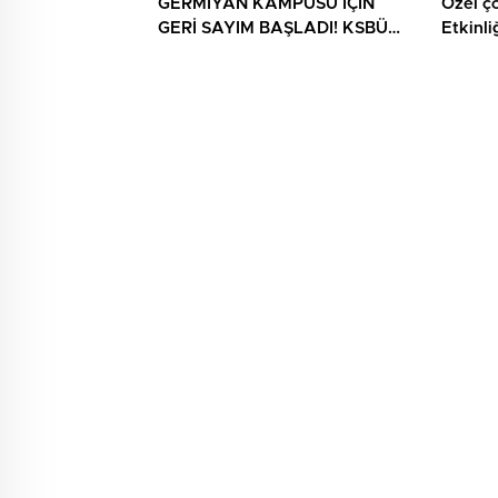
GERMİYAN KAMPÜSÜ İÇİN
Özel ç
GERİ SAYIM BAŞLADI! KSBÜ
Etkinli
REKTÖRÜ TARİH VERDİ