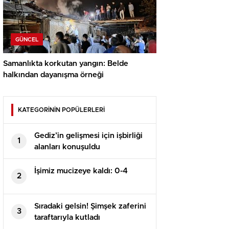
GÜNCEL
Samanlıkta korkutan yangın: Belde
halkından dayanışma örneği
KATEGORİNİN POPÜLERLERİ
Gediz’in gelişmesi için işbirliği
1
alanları konuşuldu
İşimiz mucizeye kaldı: 0-4
2
Sıradaki gelsin! Şimşek zaferini
3
taraftarıyla kutladı