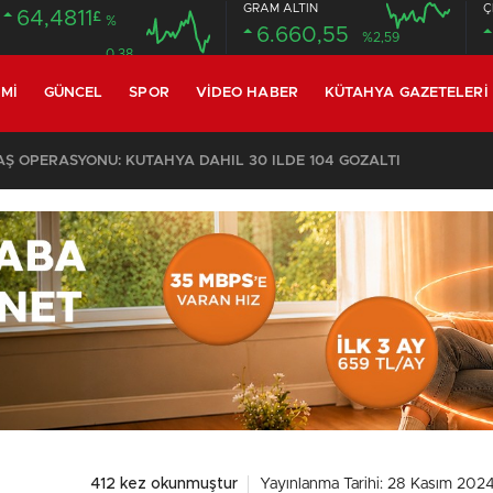
GRAM ALTIN
Ç
64,4811
£
%
6.660,55
%2,59
0.38
MI
GÜNCEL
SPOR
VIDEO HABER
KÜTAHYA GAZETELERI
KOMŞULARI ÖLDÜĞÜNÜ SANDI, YAŞLI KADINI ÇÖP YIĞINININ ARASINDA BULUNDU
412 kez okunmuştur
Yayınlanma Tarihi: 28 Kasım 2024