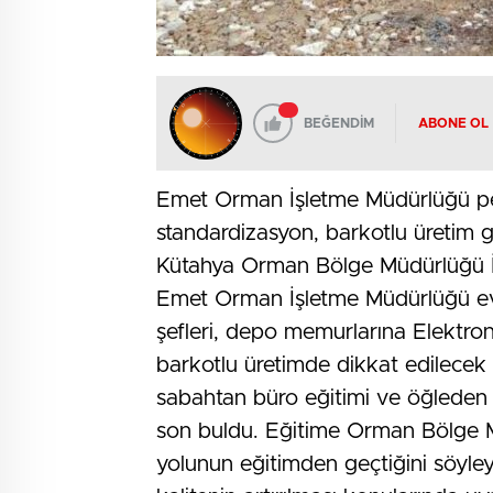
BEĞENDİM
ABONE OL
Emet Orman İşletme Müdürlüğü pers
standardizasyon, barkotlu üretim gi
Kütahya Orman Bölge Müdürlüğü 
Emet Orman İşletme Müdürlüğü ev 
şefleri, depo memurlarına Elektro
barkotlu üretimde dikkat edilecek 
sabahtan büro eğitimi ve öğleden 
son buldu. Eğitime Orman Bölge Mü
yolunun eğitimden geçtiğini söyley