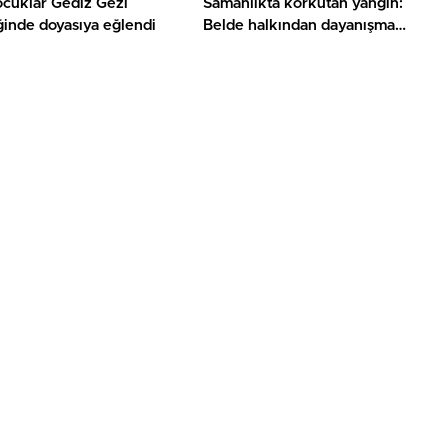
ocuklar Gediz Gezi
Samanlıkta korkutan yangın:
ğinde doyasıya eğlendi
Belde halkından dayanışma
örneği