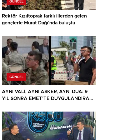
GÜNCEL
Rektör Kızıltoprak farklı illerden gelen
gençlerle Murat Dağı’nda buluştu
GÜNCEL
AYNI VALİ, AYNI ASKER, AYNI DUA: 9
YIL SONRA EMET’TE DUYGULANDIRAN
BULUŞMA