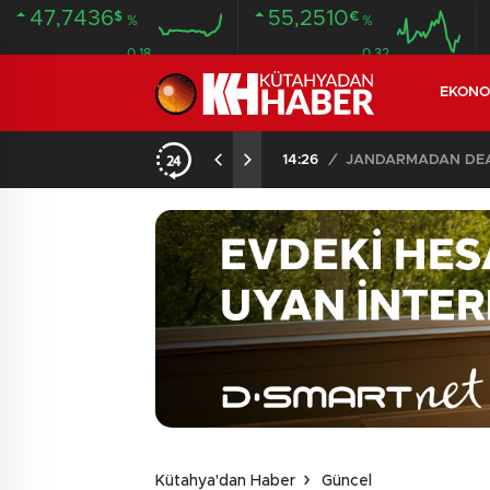
47,7436
55,2510
$
€
%
%
0.18
0.32
EKONO
İLDE 104 GÖZALTI
02:03
/
Kütahya'dan Haber
Güncel