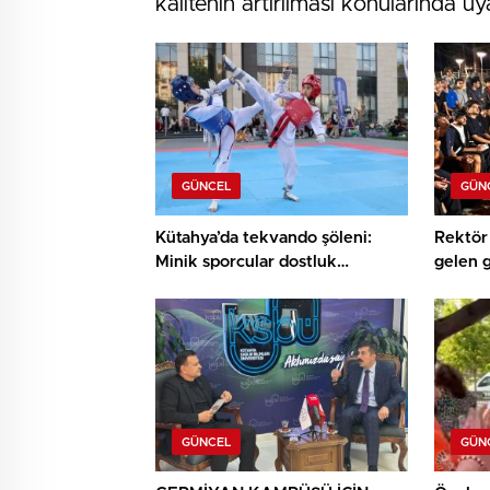
kalitenin artırılması konularında u
GÜNCEL
GÜN
Kütahya’da tekvando şöleni:
Rektör 
Minik sporcular dostluk
gelen 
müsabakasında buluştu
buluşt
GÜNCEL
GÜN