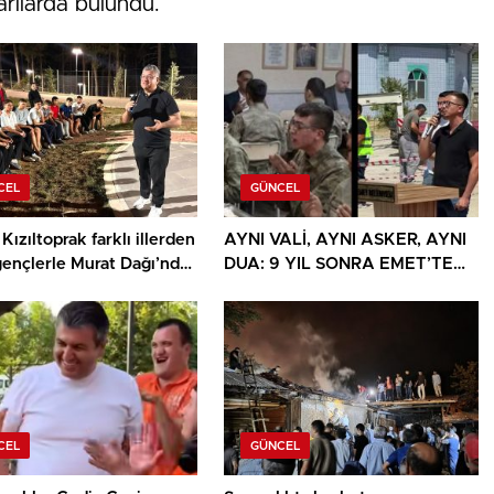
yarılarda bulundu.
CEL
GÜNCEL
Kızıltoprak farklı illerden
AYNI VALİ, AYNI ASKER, AYNI
gençlerle Murat Dağı’nda
DUA: 9 YIL SONRA EMET’TE
u
DUYGULANDIRAN BULUŞMA
CEL
GÜNCEL