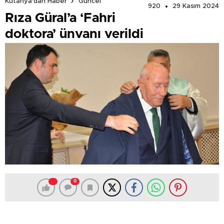
Kütahya'dan Haber
Güncel
920
29 Kasım 2024
Rıza Güral’a ‘Fahri
doktora’ ünvanı verildi
0