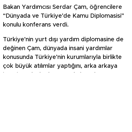
Bakan Yardımcısı Serdar Çam, öğrencilere
“Dünyada ve Türkiye’de Kamu Diplomasisi”
konulu konferans verdi.
Türkiye’nin yurt dışı yardım diplomasine de
değinen Çam, dünyada insani yardımlar
konusunda Türkiye’nin kurumlarıyla birlikte
çok büyük atılımlar yaptığını, arka arkaya
insani yardımlar konusunda hem bütçe
olarak hem de milli gelire oranla dünya
birincisi ya da ikincisi olduğunu ifade etti.
DPÜ Rektörü Prof. Dr. Süleyman Kızıltoprak
da üniversite ve yürütülen çalışmalarla ilgili
bilgiler verdi.