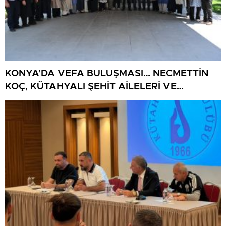
KONYA’DA VEFA BULUŞMASI… NECMETTİN
KOÇ, KÜTAHYALI ŞEHİT AİLELERİ VE
GAZİLERİ AĞIRLADI