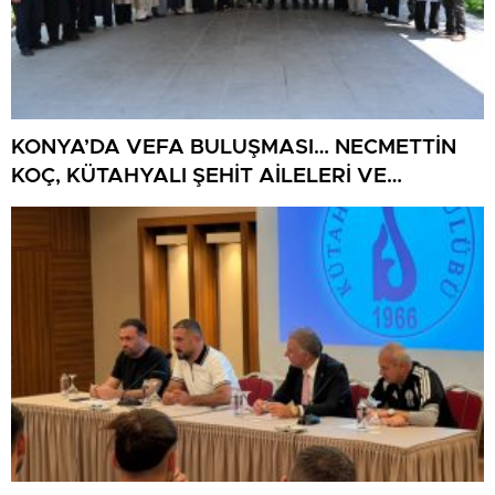
KONYA’DA VEFA BULUŞMASI… NECMETTİN
KOÇ, KÜTAHYALI ŞEHİT AİLELERİ VE
GAZİLERİ AĞIRLADI