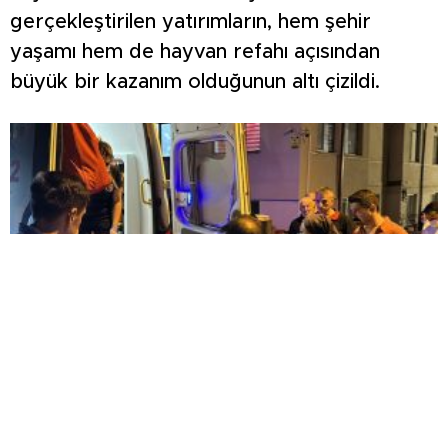
gerçekleştirilen yatırımların, hem şehir
yaşamı hem de hayvan refahı açısından
büyük bir kazanım olduğunun altı çizildi.
KOMŞULARI ÖLDÜĞÜNÜ SANDI, YAŞLI KADINI
ÇÖP YIĞINININ ARASINDA BULUNDU