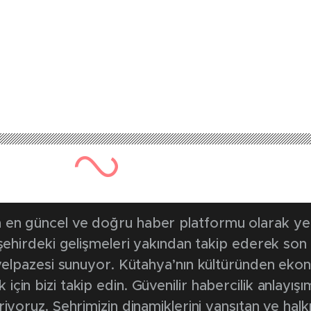
en güncel ve doğru haber platformu olarak yerel
, şehirdeki gelişmeleri yakından takip ederek son
k yelpazesi sunuyor. Kütahya’nın kültüründen ek
in bizi takip edin. Güvenilir habercilik anlayışım
riyoruz. Şehrimizin dinamiklerini yansıtan ve halk