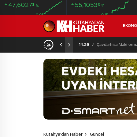
47,6027
55,1053
$
€
%
%
0.05
0.15
EKONO
NDA BULUNDU
14:26
/
Çavdarhisar’daki orm
Kütahya'dan Haber
Güncel