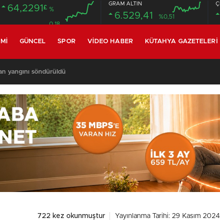
GRAM ALTIN
Ç
64,2291
£
%
6.529,41
%0,51
0.18
MI
GÜNCEL
SPOR
VIDEO HABER
KÜTAHYA GAZETELERI
an yangını söndürüldü
722 kez okunmuştur
Yayınlanma Tarihi: 29 Kasım 2024