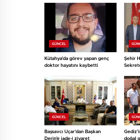
GÜNCEL
GÜN
Kütahya’da görev yapan genç
Şehir H
doktor hayatını kaybetti
Sekret
teşekk
GÜNCEL
GÜN
Başsavcı Uçar’dan Başkan
Gediz’i
Derin’e iade-i ziyaret
doğal 