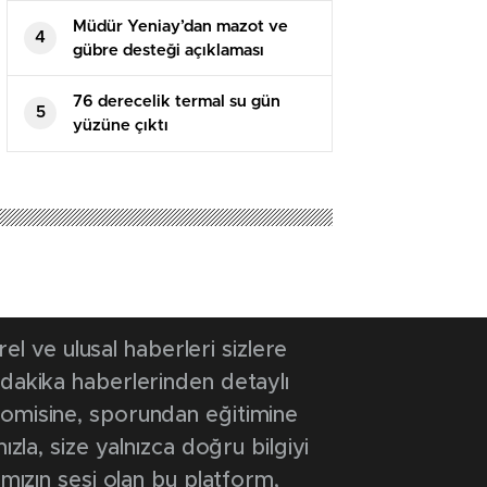
Müdür Yeniay’dan mazot ve
4
gübre desteği açıklaması
76 derecelik termal su gün
5
yüzüne çıktı
 ve ulusal haberleri sizlere
 dakika haberlerinden detaylı
onomisine, sporundan eğitimine
ızla, size yalnızca doğru bilgiyi
ımızın sesi olan bu platform,