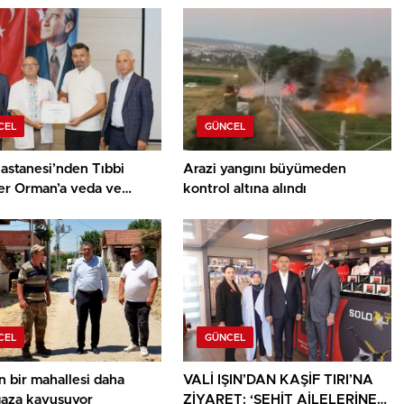
CEL
GÜNCEL
astanesi’nden Tıbbi
Arazi yangını büyümeden
er Orman’a veda ve
kontrol altına alındı
ür belgesi
CEL
GÜNCEL
n bir mahallesi daha
VALİ IŞIN’DAN KAŞİF TIRI’NA
gaza kavuşuyor
ZİYARET: ‘ŞEHİT AİLELERİNE