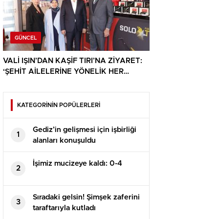
GÜNCEL
VALİ IŞIN’DAN KAŞİF TIRI’NA ZİYARET:
‘ŞEHİT AİLELERİNE YÖNELİK HER
DESTEK ÇOK DEĞERLİ’
KATEGORİNİN POPÜLERLERİ
Gediz’in gelişmesi için işbirliği
1
alanları konuşuldu
İşimiz mucizeye kaldı: 0-4
2
Sıradaki gelsin! Şimşek zaferini
3
taraftarıyla kutladı