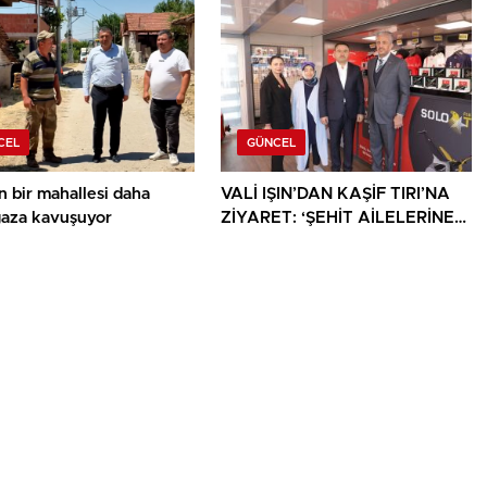
CEL
GÜNCEL
n bir mahallesi daha
VALİ IŞIN’DAN KAŞİF TIRI’NA
gaza kavuşuyor
ZİYARET: ‘ŞEHİT AİLELERİNE
YÖNELİK HER DESTEK ÇOK
DEĞERLİ’