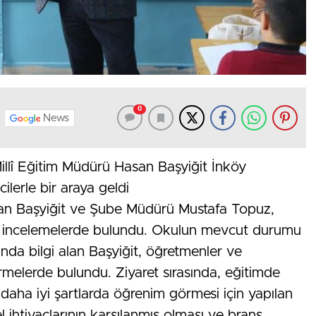
0
News
illî Eğitim Müdürü Hasan Başyiğit İnköy
lerle bir araya geldi
san Başyiğit ve Şube Müdürü Mustafa Topuz,
k incelemelerde bulundu. Okulun mevcut durumu
ında bilgi alan Başyiğit, öğretmenler ve
rmelerde bulundu. Ziyaret sırasında, eğitimde
n daha iyi şartlarda öğrenim görmesi için yapılan
el ihtiyaçlarının karşılanmış olması ve branş