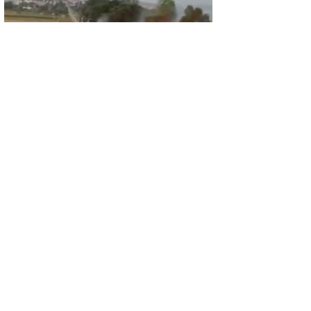
GÜNCEL
Arazi yangını büyümeden kontrol altına
alındı
GÜNCEL
Başsavcı Uçar’dan Başkan Derin’e iade-i
ziyaret