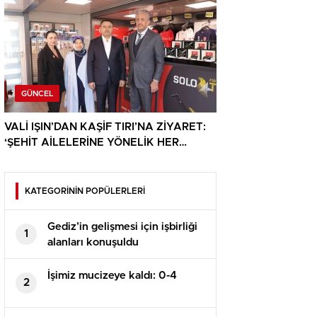
GÜNCEL
VALİ IŞIN’DAN KAŞİF TIRI’NA ZİYARET:
‘ŞEHİT AİLELERİNE YÖNELİK HER
DESTEK ÇOK DEĞERLİ’
KATEGORİNİN POPÜLERLERİ
Gediz’in gelişmesi için işbirliği
1
alanları konuşuldu
İşimiz mucizeye kaldı: 0-4
2