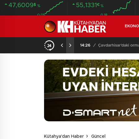
47,6009
55,1331
$
€
%
%
0.05
0.18
EKONO
13:06
/
Çavdarhisar’da or
Kütahya'dan Haber
Güncel