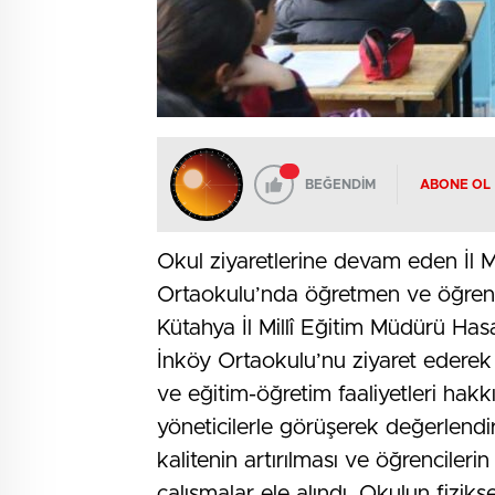
BEĞENDİM
ABONE OL
Okul ziyaretlerine devam eden İl M
Ortaokulu’nda öğretmen ve öğrenci
Kütahya İl Millî Eğitim Müdürü Ha
İnköy Ortaokulu’nu ziyaret edere
ve eğitim-öğretim faaliyetleri hakk
yöneticilerle görüşerek değerlendi
kalitenin artırılması ve öğrencileri
çalışmalar ele alındı. Okulun fiziks