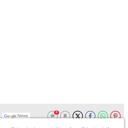
0
News