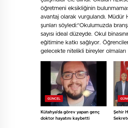
öğretmeni eksikliğinin bulunmaması,
avantaj olarak vurgulandı. Müdür Ha
şunları söyledi:”Okulumuzda branş 
sayısı ideal düzeyde. Okul binasını
eğitimine katkı sağlıyor. Öğrencil
gelecekte nitelikli bireyler olmaları
GÜNCEL
GÜN
Kütahya’da görev yapan genç
Şehir H
doktor hayatını kaybetti
Sekret
teşekk