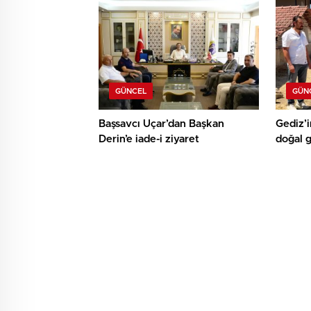
GÜNCEL
GÜN
Başsavcı Uçar’dan Başkan
Gediz’i
Derin’e iade-i ziyaret
doğal 