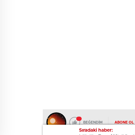
BEĞENDİM
ABONE OL
Sıradaki haber:
Sıradaki haber: