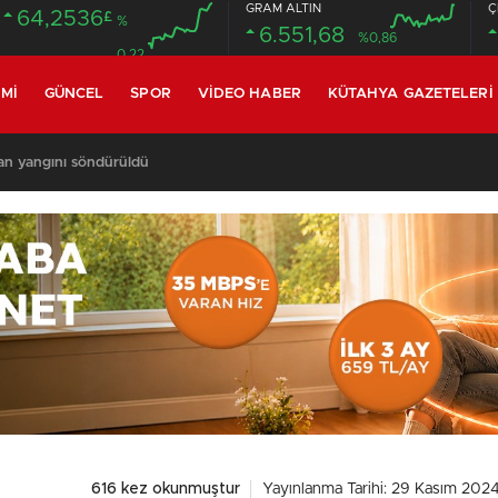
GRAM ALTIN
Ç
64,2536
£
%
6.551,68
%0,86
0.22
MI
GÜNCEL
SPOR
VIDEO HABER
KÜTAHYA GAZETELERI
man yangını: Havadan ve karadan müdahale sürüyor
616 kez okunmuştur
Yayınlanma Tarihi: 29 Kasım 2024