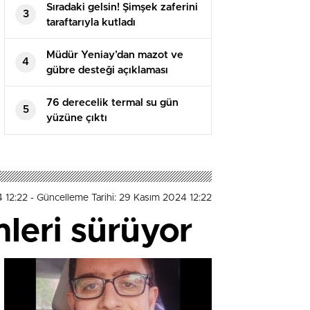
Sıradaki gelsin! Şimşek zaferini
3
taraftarıyla kutladı
Müdür Yeniay’dan mazot ve
4
gübre desteği açıklaması
76 derecelik termal su gün
5
yüzüne çıktı
4 12:22
- Güncelleme Tarihi: 29 Kasım 2024 12:22
leri sürüyor