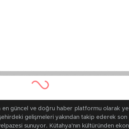
654 kez okunmuştur
Yayınlanma Tarihi: 12 Ekim 20
ese açık’