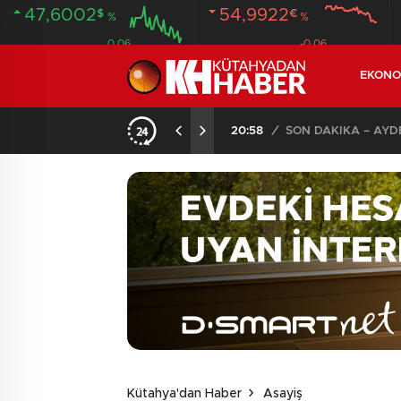
47,6002
54,9922
$
€
%
%
0.06
-0.06
EKONO
SON DAKİKA – AYDEMİR ‘BİRAZ BEKLEYİN’ DEMİŞTİ… BELEDİYE BAŞKANI AK PARTİ’YE GEÇİYOR
12:49
/
17 YAŞINDAKİ GEN
Kütahya'dan Haber
Asayiş