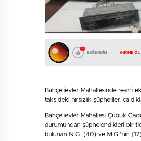
BEĞENDİM
ABONE OL
Bahçelievler Mahallesinde resmi eki
taksideki hırsızlık şüpheliler, çaldı
Bahçelievler Mahallesi Çubuk Cadd
durumundan şüphelendikleri bir tic
bulunan N.G. (40) ve M.G.’nin (17