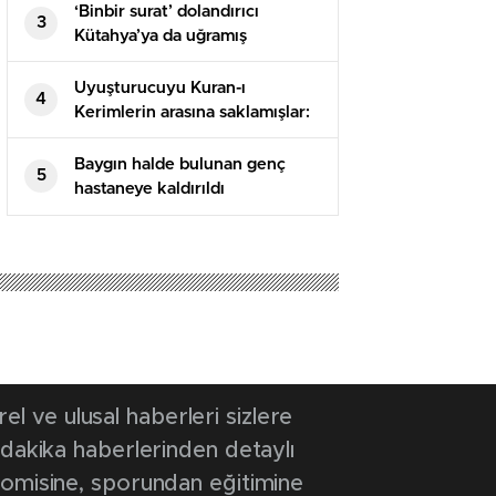
‘Binbir surat’ dolandırıcı
3
Kütahya’ya da uğramış
Uyuşturucuyu Kuran-ı
4
Kerimlerin arasına saklamışlar:
5 tutuklama
Baygın halde bulunan genç
5
hastaneye kaldırıldı
22 10:45
- Güncelleme Tarihi: 12 Ekim 2022 10:45