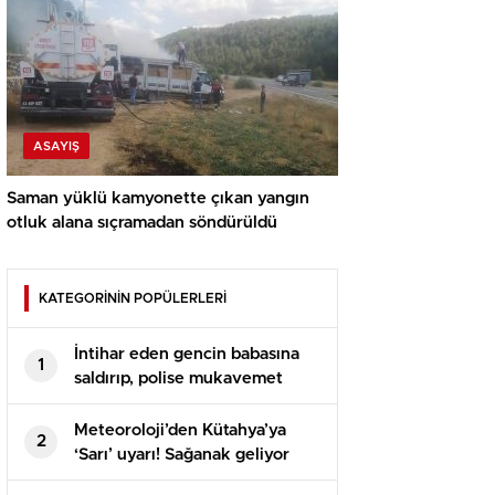
ASAYIŞ
Saman yüklü kamyonette çıkan yangın
otluk alana sıçramadan söndürüldü
KATEGORİNİN POPÜLERLERİ
İntihar eden gencin babasına
1
saldırıp, polise mukavemet
eden 6 şüpheli gözaltına alındı
Meteoroloji’den Kütahya’ya
2
‘Sarı’ uyarı! Sağanak geliyor