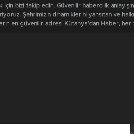
0
News