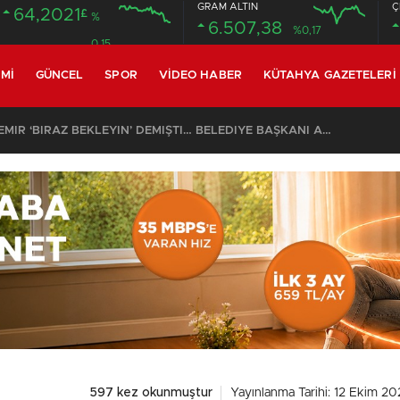
GRAM ALTIN
Ç
64,2021
£
%
6.507,38
%0,17
0.15
MI
GÜNCEL
SPOR
VIDEO HABER
KÜTAHYA GAZETELERI
CİN CANSIZ BEDENİ ORMANLIK ALANDA BULUNDU
597 kez okunmuştur
Yayınlanma Tarihi: 12 Ekim 20