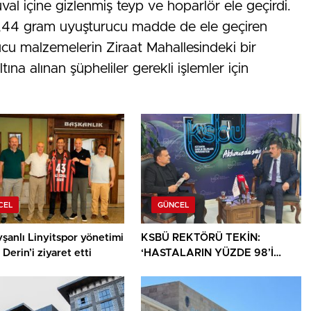
al içine gizlenmiş teyp ve hoparlör ele geçirdi.
0,44 gram uyuşturucu madde de ele geçiren
nucu malzemelerin Ziraat Mahallesindeki bir
ltına alınan şüpheliler gerekli işlemler için
CEL
GÜNCEL
şanlı Linyitspor yönetimi
KSBÜ REKTÖRÜ TEKİN:
Derin’i ziyaret etti
‘HASTALARIN YÜZDE 98’İ
ARTIK KENDİ ŞEHRİNDE
TEDAVİ OLUYOR’