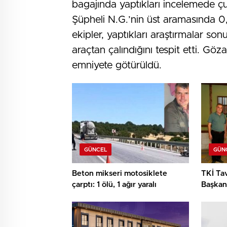
bagajında yaptıkları incelemede çuv
Şüpheli N.G.’nin üst aramasında 
ekipler, yaptıkları araştırmalar so
araçtan çalındığını tespit etti. Göza
emniyete götürüldü.
GÜNCEL
GÜN
Beton mikseri motosiklete
TKİ Tav
çarptı: 1 ölü, 1 ağır yaralı
Başkan 