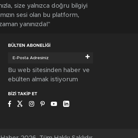
GÜNCEL
Beton mikseri motosiklete çarptı: 1 ölü, 1
ağır yaralı
GÜNCEL
TKİ Tavşanlı Linyitspor yönetimi Başkan
Derin’i ziyaret etti