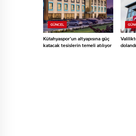
GÜNCEL
GÜN
Kütahyaspor’un altyapısına güç
Valilik
katacak tesislerin temeli atılıyor
dolandır